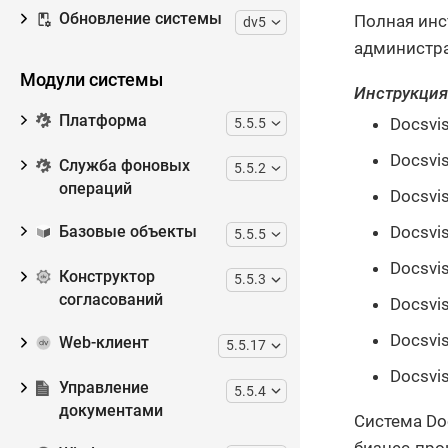
Обновление системы
Полная инс
dv5
администра
Модули системы
Инструкция
Платформа
Docsvis
5.5.5
Docsvi
Служба фоновых
5.5.2
операций
Docsvi
Docsvi
Базовые объекты
5.5.5
Docsvi
Конструктор
5.5.3
согласований
Docsvi
Docsvi
Web-клиент
5.5.17
Docsvis
Управление
5.5.4
документами
Система Do