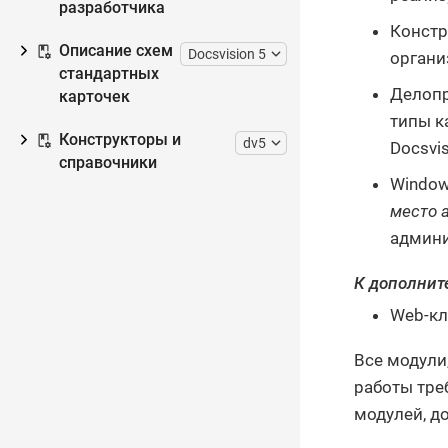
разработчика
Констр
Описание схем
Docsvision 5
органи
стандартных
Делопр
карточек
типы к
Конструкторы и
dv5
Docsvis
справочники
Window
место 
админи
К дополнит
Web-кл
Все модули
работы тре
модулей, д