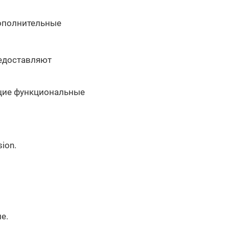
дополнительные
редоставляют
щие функциональные
ion.
е.