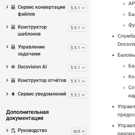
AP
Сервис конвертации
5.5.1
Ба
файлов
Фу
Конструктор
5.5.1
шаблонов
Служба
Docsvi
Управление
5.5.1
задачами
Базовы
Ба
Docsvision AI
5.5.1
Ко
Конструктор отчётов
5.5.1
Сп
Сервис уведомлений
5.5.1
ка
Управл
Дополнительная
предос
документация
Управл
Руководство
dv5
реализ