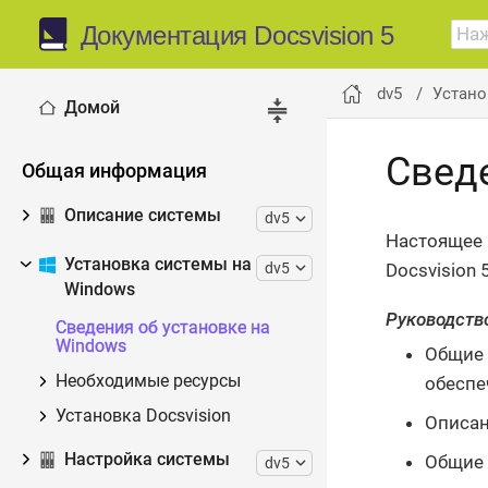
Документация Docsvision 5
dv5
Устано
Домой
Свед
Общая информация
Описание системы
dv5
Настоящее 
Установка системы на
dv5
Docsvision 
Windows
Руководств
Сведения об установке на
Windows
Общие 
Необходимые ресурсы
обеспе
Установка Docsvision
Описан
Настройка системы
Общие 
dv5