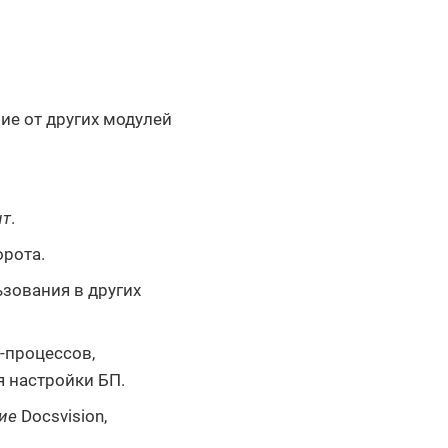
ие от других модулей
нт
.
рота.
зования в других
-процессов,
я настройки БП.
ие
Docsvision,