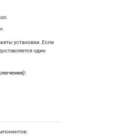
on.
ы.
кеты установки. Если
едоставляется один
ключения):
омпонентов: