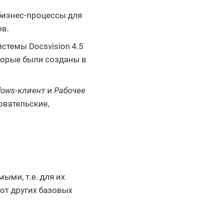
бизнес-процессы для
в.
стемы Docsvision 4.5
торые были созданы в
dows-клиент
и
Рабочее
вательские,
ыми, т.е. для их
от других базовых