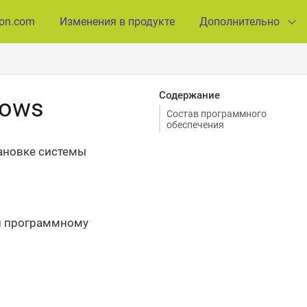
ion.com
Изменения в продукте
Дополнительно
Содержание
dows
Состав программного
обеспечения
ановке системы
 и программному