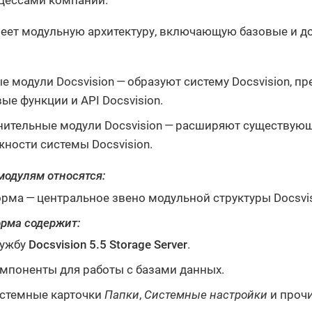
цессами компании.
еет модульную архитектуру, включающую базовые и 
е модули Docsvision — образуют систему Docsvision, п
ые функции и API Docsvision.
ительные модули Docsvision — расширяют существую
ности системы Docsvision.
модулям относятся:
рма — центральное звено модульной структуры Docsvis
рма содержит:
ужбу
Docsvision 5.5 Storage Server
.
мпоненты для работы с базами данных.
стемные карточки
Папки
,
Системные настройки
и прочи