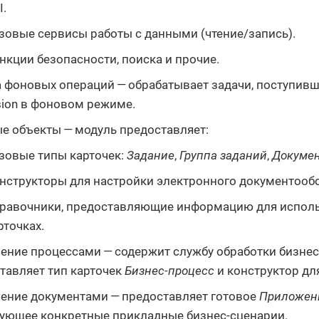
I.
зовые сервисы работы с данными (чтение/запись).
нкции безопасности, поиска и прочие.
 фоновых операций — обрабатывает задачи, поступивш
sion в фоновом режиме.
е объекты — модуль предоставляет:
зовые типы карточек:
Задание
,
Группа заданий
,
Докуме
нструкторы для настройки электронного документообо
равочники, предоставляющие информацию для исполь
рточках.
ение процессами — содержит службу обработки бизнес
тавляет тип карточек
Бизнес-процесс
и конструктор дл
ение документами — предоставляет готовое
Приложен
ующее конкретные прикладные бизнес-сценарии.