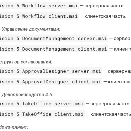
ision 5 Workflow server.msi
— серверная часть.
ision 5 Workflow client.msi
— клиентская часть.
 Управление документами:
ision 5 DocumentManagement server.msi
— сервер
ision 5 DocumentManagement client.msi
— клиентс
труктор согласований:
ision 5 ApprovalDesigner server.msi
— серверная
ision 5 ApprovalDesigner client.msi
— клиентска
 Делопроизводство 4.5:
ision 5 TakeOffice server.msi
— серверная часть.
ision 5 TakeOffice client.msi
— клиентская часть
dows-клиент: