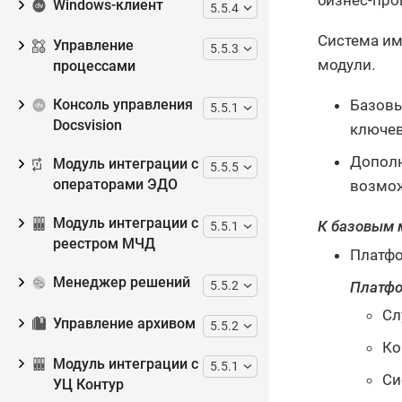
бизнес-про
Windows-клиент
5.5.4
Система им
Управление
5.5.3
модули.
процессами
Базовы
Консоль управления
5.5.1
Docsvision
ключев
Дополн
Модуль интеграции с
5.5.5
возмож
операторами ЭДО
Модуль интеграции с
К базовым 
5.5.1
реестром МЧД
Платфо
Менеджер решений
Платфо
5.5.2
Сл
Управление архивом
5.5.2
Ко
Модуль интеграции с
5.5.1
Си
УЦ Контур