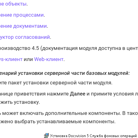
е объекты
.
ение процессами
.
ение документами
.
уктор согласований
.
оизводство 4.5 (документация модуля доступна в центр
s-клиент
или
Web-клиент
.
енарий установки серверной части базовых модулей:
ите пакет установки серверной части модуля.
анице приветствия нажмите
Далее
и примите условия 
жить установку.
 может включать дополнительные компоненты. В тако
жено выбрать устанавливаемые компоненты.