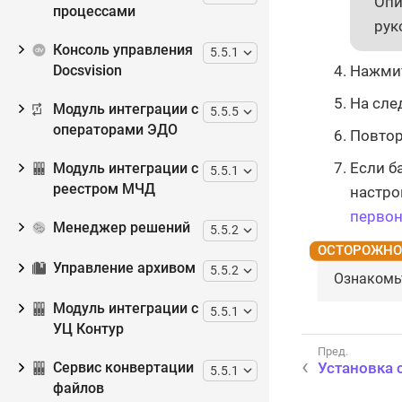
Опи
процессами
рук
Консоль управления
5.5.1
Нажмит
Docsvision
На сле
Модуль интеграции с
5.5.5
операторами ЭДО
Повтор
Если б
Модуль интеграции с
5.5.1
реестром МЧД
настро
первон
Менеджер решений
5.5.2
Управление архивом
5.5.2
Ознакомьт
Модуль интеграции с
5.5.1
УЦ Контур
Установка 
Сервис конвертации
5.5.1
файлов