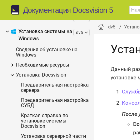
Общая информация
Документация Docsvision 5
Описание системы
dv5
dv5
Устано
Установка системы на
dv5
Windows
Уста
Сведения об установке на
Windows
Необходимые ресурсы
Данный раз
Установка Docsvision
установке 
Предварительная настройка
сервера
Служб
Предварительная настройка
Консол
СУБД
После 
Краткая справка по
установке системы
Do
Docsvision
ра
Установка серверной части