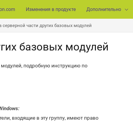
ion.com
Изменения в продукте
Дополнительно
а серверной части других базовых модулей
угих базовых модулей
 модулей, подробную инструкцию по
Windows:
ели, входящие в эту группу, имеют право