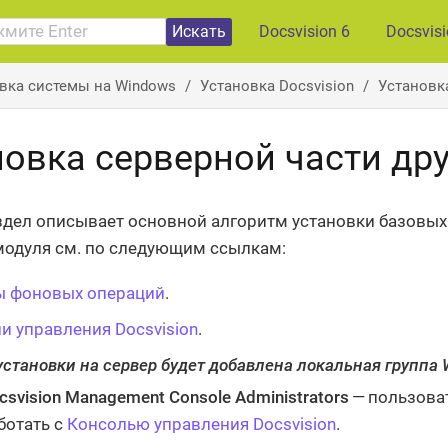
Искать
Docsvision 6
Docsvis
вка системы на Windows
Установка Docsvision
Установк
новка серверной части др
дел описывает основной алгоритм установки базовых
модуля см. по следующим ссылкам:
ы фоновых операций
.
и управления Docsvision
.
установки на сервер будет добавлена локальная группа 
csvision Management Console Administrators
— пользоват
ботать с
Консолью управления Docsvision
.