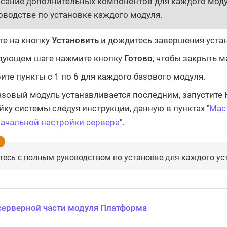
сание дополнительных компонентов для каждого мод
оводстве по установке каждого модуля.
е на кнопку
Установить
и дождитесь завершения уста
дующем шаге нажмите кнопку
Готово
, чтобы закрыть м
ите пункты с 1 по 6 для каждого базового модуля.
азовый модуль устанавливается последним, запустите 
йку системы следуя инструкции, данную в пунктах "
Маст
ачальной настройки сервера
".
есь с полным руководством по установке для каждого ус
серверной части модуля Платформа