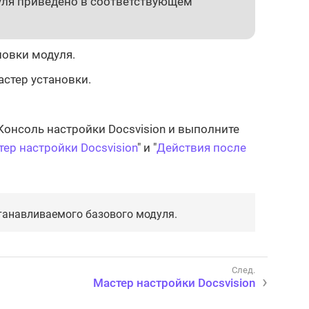
уля приведено в соответствующем
новки модуля.
астер установки.
Консоль настройки Docsvision и выполните
ер настройки Docsvision
" и "
Действия после
танавливаемого базового модуля.
Мастер настройки Docsvision