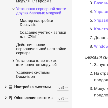
модуля Платформа
Базовы
Установка серверной части
Управл
других базовых модулей
Управл
Мастер настройки
Docsvision
Констр
Создание учетной записи
для СУБП
Делопр
Действия после
Window
первоначальной настройки
сервера
Базовый сц
Установка клиентских
Запуст
компонентов модулей
Удаление системы
На стр
Docsvision
продол
Настройка системы
dv5
Модуль
предло
Обновление системы
dv5