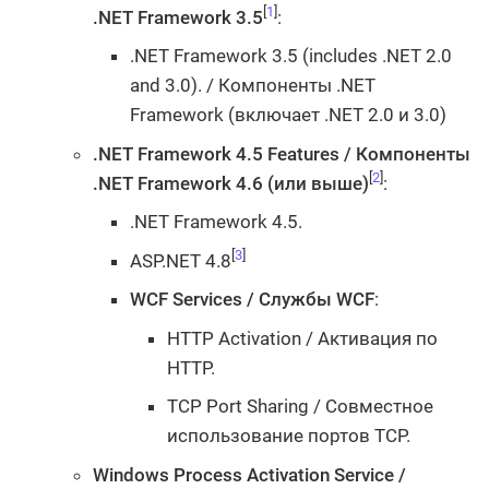
[
1
]
.NET Framework 3.5
:
.NET Framework 3.5 (includes .NET 2.0
and 3.0). / Компоненты .NET
Framework (включает .NET 2.0 и 3.0)
.NET Framework 4.5 Features / Компоненты
[
2
]
.NET Framework 4.6 (или выше)
:
.NET Framework 4.5.
[
3
]
ASP.NET 4.8
WCF Services / Службы WCF
:
HTTP Activation / Активация по
HTTP.
TCP Port Sharing / Совместное
использование портов TCP.
Windows Process Activation Service /