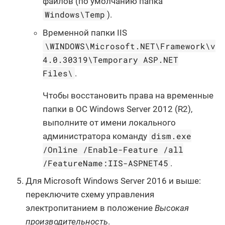
файлов (по умолчанию папка
Windows\Temp
).
Временной папки IIS
\WINDOWS\Microsoft.NET\Framework\v
4.0.30319\Temporary ASP.NET
Files\
.
Чтобы восстановить права на временные
папки в ОС Windows Server 2012 (R2),
выполните от имени локального
dism.exe
администратора команду
/Online /Enable-Feature /all
/FeatureName:IIS-ASPNET45
.
Для Microsoft Windows Server 2016 и выше:
переключите схему управления
электропитанием в положение
Высокая
производительность
.