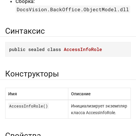
Сборка:
DocsVision.BackOffice.ObjectModel.dll
Синтаксис
public
sealed
class
AccessInfoRole
Конструкторы
Имя
Описание
AccessInfoRole()
Инициализирует экземпляр
класса AccessInfoRole.
Свойства