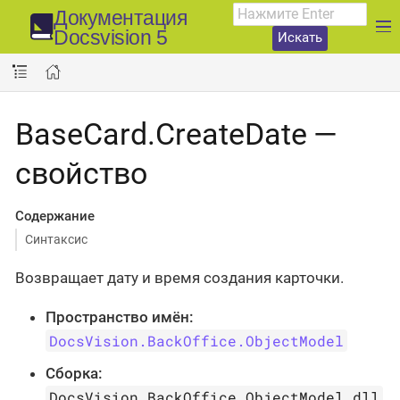
Документация
Docsvision 5
Искать
BaseCard.CreateDate —
свойство
Содержание
Синтаксис
Возвращает дату и время создания карточки.
Пространство имён:
DocsVision.BackOffice.ObjectModel
Сборка:
DocsVision.BackOffice.ObjectModel.dll