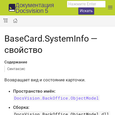
Документация
Docsvision 5
Искать
BaseCard.SystemInfo —
свойство
Содержание
Синтаксис
Возвращает вид и состояние карточки.
Пространство имён:
DocsVision.BackOffice.ObjectModel
Сборка:
DocsVision.BackOffice.ObjectModel.dll