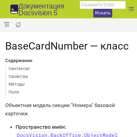
Документация
Docsvision 5
Искать
BaseCardNumber — класс
Содержание
Синтаксис
Свойства
Методы
Поля
Объектная модель секции "Номера" базовой
карточки.
Пространство имён:
DocsVision.BackOffice.ObjectModel