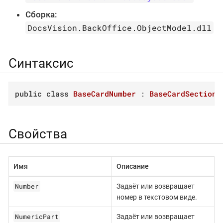
Сборка:
DocsVision.BackOffice.ObjectModel.dll
Синтаксис
public
class
BaseCardNumber
 : 
BaseCardSectionR
Свойства
Имя
Описание
Number
Задаёт или возвращает
номер в текстовом виде.
NumericPart
Задаёт или возвращает