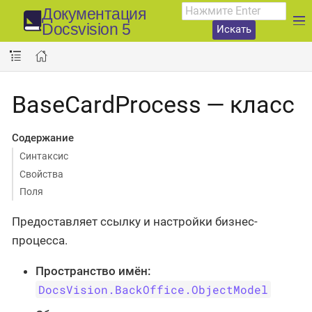
Документация
Docsvision 5
Искать
BaseCardProcess — класс
Содержание
Синтаксис
Свойства
Поля
Предоставляет ссылку и настройки бизнес-
процесса.
Пространство имён:
DocsVision.BackOffice.ObjectModel