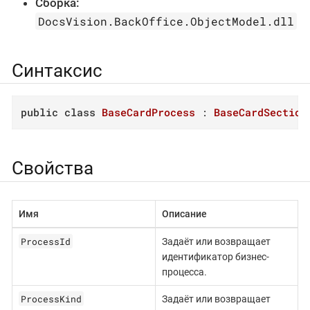
Сборка:
DocsVision.BackOffice.ObjectModel.dll
Синтаксис
public
class
BaseCardProcess
 : 
BaseCardSection
Свойства
Имя
Описание
ProcessId
Задаёт или возвращает
идентификатор бизнес-
процесса.
ProcessKind
Задаёт или возвращает