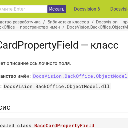
Искать
Docsvision 6
Docsvis
дство разработчика
Библиотека классов
Docsvision — п
ckOffice — пространство имён
DocsVision.BackOffice.Object
ardPropertyField — класс
ет описание ссылочного поля.
DocsVision.BackOffice.ObjectModel
анство имён:
DocsVision.BackOffice.ObjectModel.dll
:
сис
ealed
class
BaseCardPropertyField