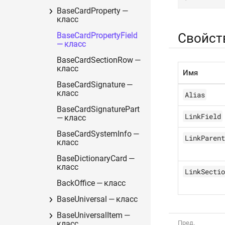
BaseCardProperty —
класс
Свойст
BaseCardPropertyField
— класс
BaseCardSectionRow —
класс
Имя
BaseCardSignature —
класс
Alias
BaseCardSignaturePart
LinkField
— класс
BaseCardSystemInfo —
LinkParent
класс
BaseDictionaryCard —
класс
LinkSectio
BackOffice — класс
BaseUniversal — класс
BaseUniversalItem —
класс