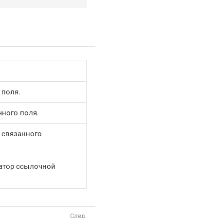
 поля.
ного поля.
 связанного
атор ссылочной