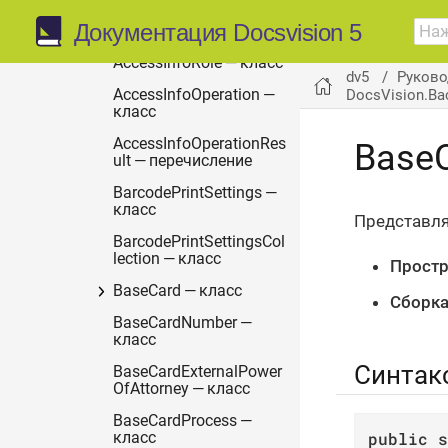
Документация Docsvision 5
AccessInfo — класс
AccessInfoRole — класс
dv5
Руково
DocsVision.Ba
AccessInfoOperation —
класс
AccessInfoOperationRes
BaseC
ult — перечисление
BarcodePrintSettings —
класс
Представля
BarcodePrintSettingsCol
lection — класс
Простр
BaseCard — класс
Сборка
BaseCardNumber —
класс
Синтак
BaseCardExternalPower
OfAttorney — класс
BaseCardProcess —
public
s
класс