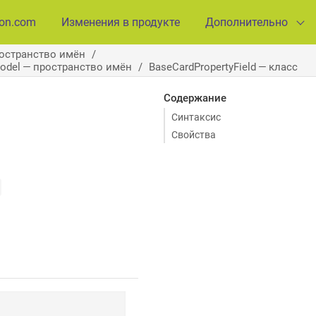
ion.com
Изменения в продукте
Дополнительно
ространство имён
Model — пространство имён
BaseCardPropertyField — класс
Содержание
Синтаксис
Свойства