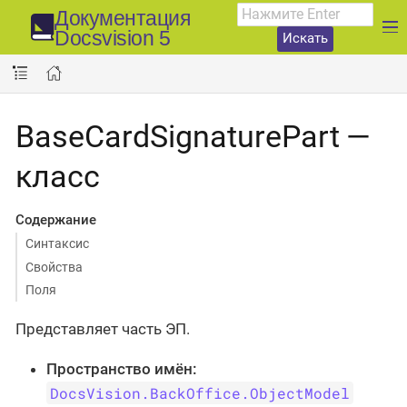
Документация
Docsvision 5
Искать
BaseCardSignaturePart —
класс
Содержание
Синтаксис
Свойства
Поля
Представляет часть ЭП.
Пространство имён:
DocsVision.BackOffice.ObjectModel