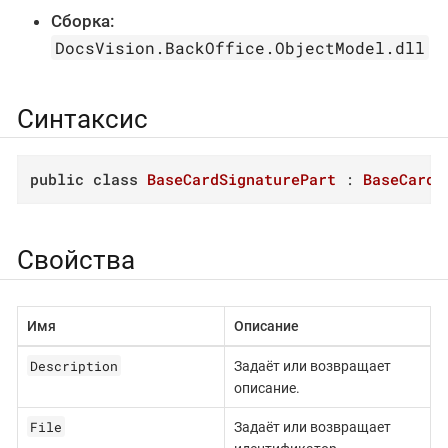
Сборка:
DocsVision.BackOffice.ObjectModel.dll
Синтаксис
public
class
BaseCardSignaturePart
 : 
BaseCardS
Свойства
Имя
Описание
Description
Задаёт или возвращает
описание.
File
Задаёт или возвращает