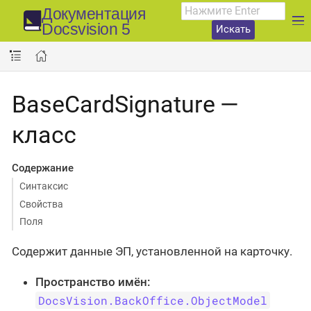
Документация
Docsvision 5
Искать
BaseCardSignature —
класс
Содержание
Синтаксис
Свойства
Поля
Содержит данные ЭП, установленной на карточку.
Пространство имён:
DocsVision.BackOffice.ObjectModel