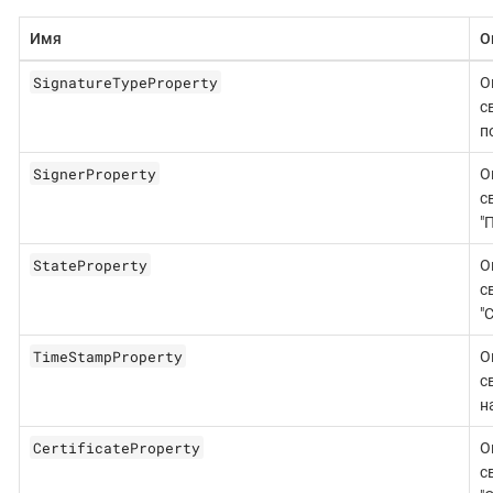
Имя
О
SignatureTypeProperty
О
с
п
SignerProperty
О
с
"
StateProperty
О
с
"
TimeStampProperty
О
с
н
CertificateProperty
О
с