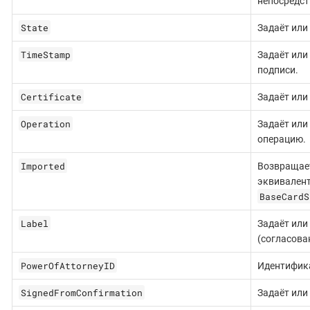
непосредст
State
Задаёт или
TimeStamp
Задаёт или
подписи.
Certificate
Задаёт или
Operation
Задаёт ил
операцию.
Imported
Возвращае
эквивалент
BaseCardS
Label
Задаёт или
(согласован
PowerOfAttorneyID
Идентифик
SignedFromConfirmation
Задаёт или