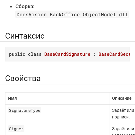
Сборка:
DocsVision.BackOffice.ObjectModel.dll
Синтаксис
public
class
BaseCardSignature
 : 
BaseCardSecti
Свойства
Имя
Описание
SignatureType
Задаёт или
подписи.
Signer
Задаёт или