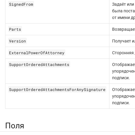
SignedFrom
Задаёт или
была поста
от имени д
Parts
Возвращает
Version
Получает и
ExternalPowerOfAttorney
Сторонняя 
SupportOrderedAttachments
Отображает
упорядочен
подписи.
SupportOrderedAttachmentsForAnySignature
Отображает
упорядоче
подписи.
Поля