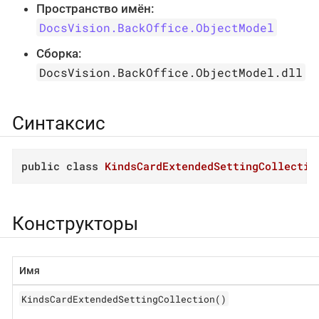
Пространство имён:
DocsVision.BackOffice.ObjectModel
Сборка:
DocsVision.BackOffice.ObjectModel.dll
Синтаксис
public
class
KindsCardExtendedSettingCollectio
Конструкторы
Имя
KindsCardExtendedSettingCollection()