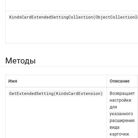
KindsCardExtendedSettingCollection(ObjectCollectionI
Методы
Имя
Описание
GetExtendedSetting(KindsCardExtension)
Возвращает
настройки
для
указанного
расширения
вида
карточки.