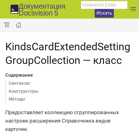
Документация
Docsvision 5
Искать
KindsCardExtendedSetting
GroupCollection — класс
Содержание
Синтаксис
Конструкторы
Методы
Предоставляет коллекцию сгруппированных
настроек расширения
Справочника видов
карточек
.