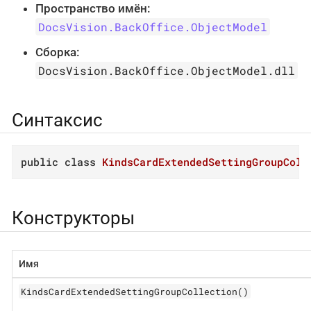
Пространство имён:
DocsVision.BackOffice.ObjectModel
Сборка:
DocsVision.BackOffice.ObjectModel.dll
Синтаксис
public
class
KindsCardExtendedSettingGroupColl
Конструкторы
Имя
KindsCardExtendedSettingGroupCollection()