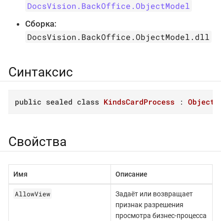
DocsVision.BackOffice.ObjectModel
Сборка:
DocsVision.BackOffice.ObjectModel.dll
Синтаксис
public
sealed
class
KindsCardProcess
 : 
ObjectB
Свойства
Имя
Описание
AllowView
Задаёт или возвращает
признак разрешения
просмотра бизнес-процесса