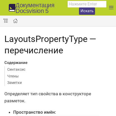
Документация
Docsvision 5
Искать
LayoutsPropertyType —
перечисление
Содержание
Синтаксис
Члены
Заметки
Определяет тип свойства в конструкторе
разметок.
Пространство имён: