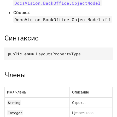
DocsVision.BackOffice.ObjectModel
Сборка:
DocsVision.BackOffice.ObjectModel.dll
Синтаксис
public
enum
 LayoutsPropertyType
Члены
Имя члена
Описание
String
Строка.
Integer
Целое число.