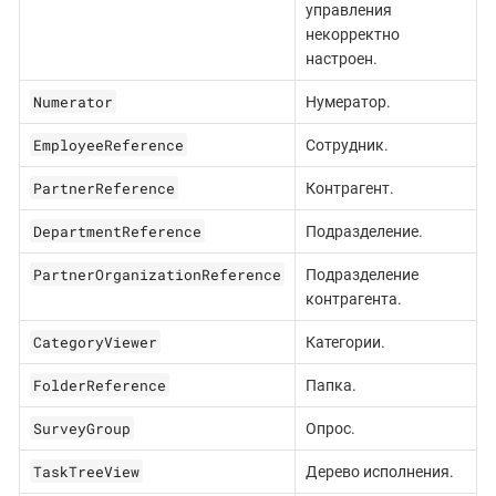
управления
некорректно
настроен.
Numerator
Нумератор.
EmployeeReference
Сотрудник.
PartnerReference
Контрагент.
DepartmentReference
Подразделение.
PartnerOrganizationReference
Подразделение
контрагента.
CategoryViewer
Категории.
FolderReference
Папка.
SurveyGroup
Опрос.
TaskTreeView
Дерево исполнения.