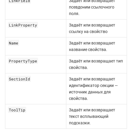
LinkField
Задаёт или возвращает
псевдоним ссылочного
поля.
LinkProperty
Задаёт или возвращает
ссылку на свойство
Name
Задаёт или возвращает
название свойства.
PropertyType
Задаёт или возвращает тип
свойства.
SectionId
Задаёт или возвращает
идентификатор секции —
источник данных для
свойства.
ToolTip
Задаёт или возвращает
текст всплывающей
подсказки.