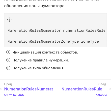
обновления зоны нумератора
NumerationRulesNumerator numerationRulesRule =
NumerationRulesNumeratorZoneType zoneType = nu
Инициализация контекста объектов.
Получение правила нумерации.
Получение типа обновления.
NumerationRulesNumerat
NumerationRulesRule —
or — класс
класс