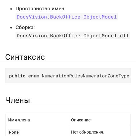
Пространство имён:
DocsVision.BackOffice.ObjectModel
Сборка:
DocsVision.BackOffice.ObjectModel.dll
Синтаксис
public
enum
 NumerationRulesNumeratorZoneType
Члены
Имя члена
Описание
None
Нет обновления.