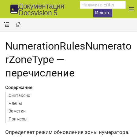
Документация
Docsvision 5
Искать
NumerationRulesNumerato
rZoneType —
перечисление
Содержание
Синтаксис
Члены
Заметки
Примеры
Определяет режим обновления зоны нумератора.