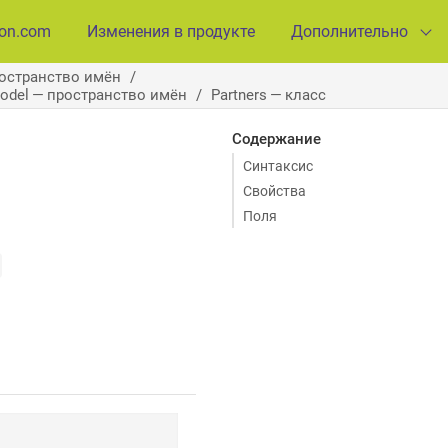
ion.com
Изменения в продукте
Дополнительно
ространство имён
Model — пространство имён
Partners — класс
Содержание
Синтаксис
Свойства
Поля