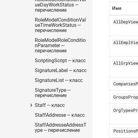
ueDayWorkStatus —
Имя
перечисление
RoleModelConditionVal
AllDepView
ueTimeWorkStatus —
перечисление
RoleModelRoleConditio
AllEmplVie
nParameter —
перечисление
ScriptingScript — класс
AllGrpView
SignatureLabel — класс
SignatureList — класс
CompaniesP
SignatureType —
перечисление
GroupsProp
Staff — класс
OrgTypesPr
StaffAddresse — класс
StaffAddresseAddressT
ype — перечисление
PositionsP