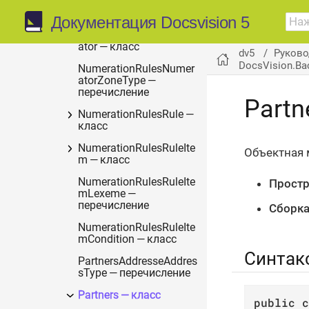
NumerationRules —
класс
Документация Docsvision 5
NumerationRulesNumer
ator — класс
dv5
Руково
DocsVision.Ba
NumerationRulesNumer
atorZoneType —
перечисление
Partn
NumerationRulesRule —
класс
NumerationRulesRuleIte
Объектная
m — класс
NumerationRulesRuleIte
Простр
mLexeme —
перечисление
Сборка
NumerationRulesRuleIte
mCondition — класс
Синтак
PartnersAddresseAddres
sType — перечисление
Partners — класс
public
c