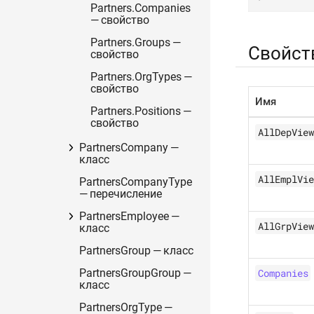
Partners.Companies
— свойство
Partners.Groups —
Свойст
свойство
Partners.OrgTypes —
свойство
Имя
Partners.Positions —
свойство
AllDepView
PartnersCompany —
класс
AllEmplVie
PartnersCompanyType
— перечисление
PartnersEmployee —
AllGrpView
класс
PartnersGroup — класс
Companies
PartnersGroupGroup —
класс
PartnersOrgType —