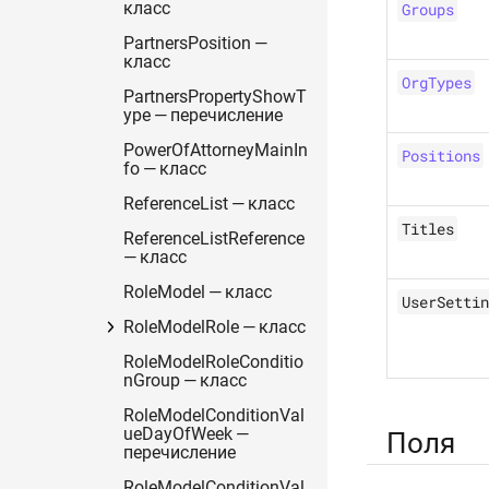
класс
Groups
PartnersPosition —
класс
OrgTypes
PartnersPropertyShowT
ype — перечисление
PowerOfAttorneyMainIn
Positions
fo — класс
ReferenceList — класс
Titles
ReferenceListReference
— класс
RoleModel — класс
UserSettin
RoleModelRole — класс
RoleModelRoleConditio
nGroup — класс
RoleModelConditionVal
ueDayOfWeek —
Поля
перечисление
RoleModelConditionVal