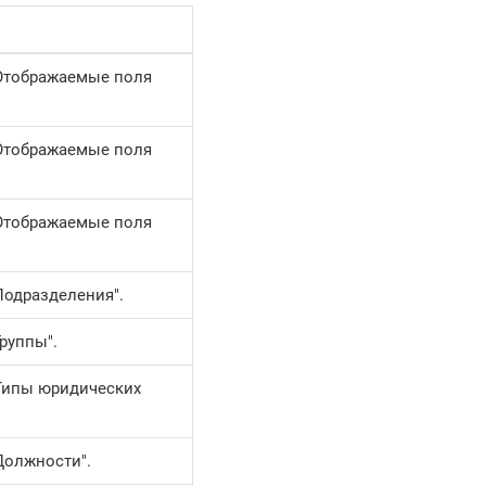
"Отображаемые поля
"Отображаемые поля
"Отображаемые поля
Подразделения".
руппы".
Типы юридических
Должности".