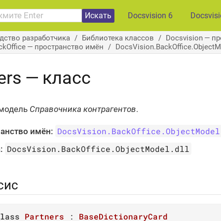
Искать
Docsvision 6
Docsvis
дство разработчика
Библиотека классов
Docsvision — п
ckOffice — пространство имён
DocsVision.BackOffice.Object
ers — класс
 модель
Справочника контрагентов
.
DocsVision.BackOffice.ObjectModel
анство имён:
DocsVision.BackOffice.ObjectModel.dll
:
сис
lass
Partners
 : 
BaseDictionaryCard