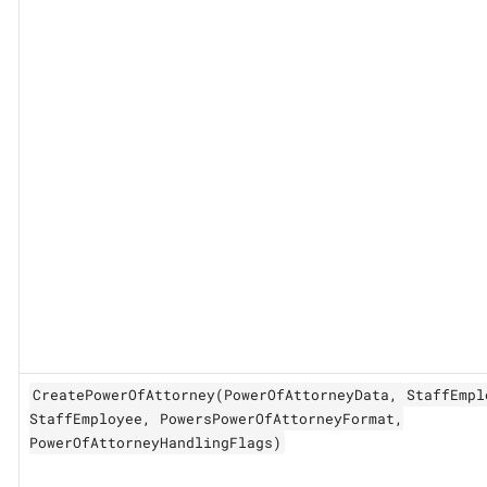
CreatePowerOfAttorney(PowerOfAttorneyData, StaffEmpl
StaffEmployee, PowersPowerOfAttorneyFormat,
PowerOfAttorneyHandlingFlags)