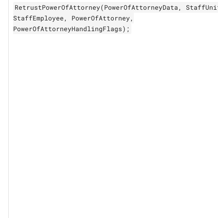
RetrustPowerOfAttorney(PowerOfAttorneyData, StaffUni
StaffEmployee, PowerOfAttorney,
PowerOfAttorneyHandlingFlags);