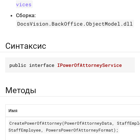
vices
Сборка:
DocsVision.BackOffice.ObjectModel.dll
Синтаксис
public
interface
IPowerOfAttorneyService
Методы
Имя
CreatePowerOfAttorney(PowerOfAttorneyData, StaffEmpl
StaffEmployee, PowersPowerOfAttorneyFormat);