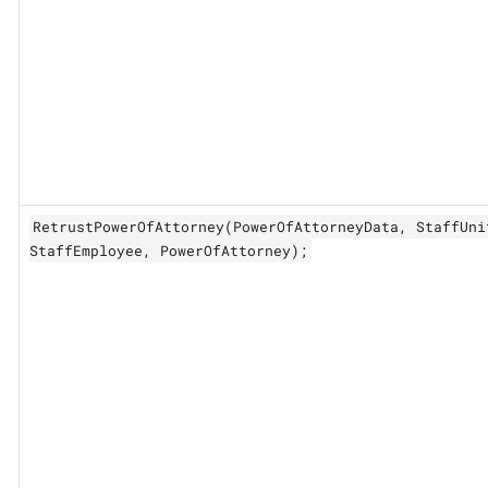
RetrustPowerOfAttorney(PowerOfAttorneyData, StaffUni
StaffEmployee, PowerOfAttorney);