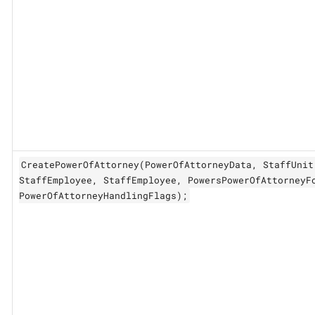
CreatePowerOfAttorney(PowerOfAttorneyData, StaffUnit
StaffEmployee, StaffEmployee, PowersPowerOfAttorneyF
PowerOfAttorneyHandlingFlags);