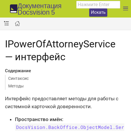
Документация
Docsvision 5
Искать
IPowerOfAttorneyService
— интерфейс
Содержание
Синтаксис
Методы
Интерфейс предоставляет методы для работы с
системной карточкой доверенности.
Пространство имён:
DocsVision.BackOffice.ObjectModel.Ser