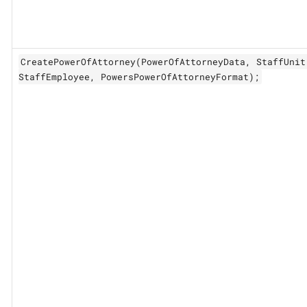
CreatePowerOfAttorney(PowerOfAttorneyData, StaffUnit
StaffEmployee, PowersPowerOfAttorneyFormat);