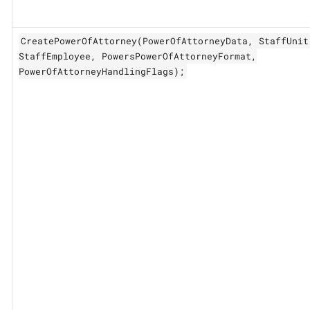
CreatePowerOfAttorney(PowerOfAttorneyData, StaffUnit
StaffEmployee, PowersPowerOfAttorneyFormat,
PowerOfAttorneyHandlingFlags);