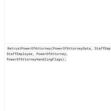
RetrustPowerOfAttorney(PowerOfAttorneyData, StaffEmp
StaffEmployee, PowerOfAttorney,
PowerOfAttorneyHandlingFlags);