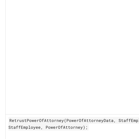
RetrustPowerOfAttorney(PowerOfAttorneyData, StaffEmp
StaffEmployee, PowerOfAttorney);