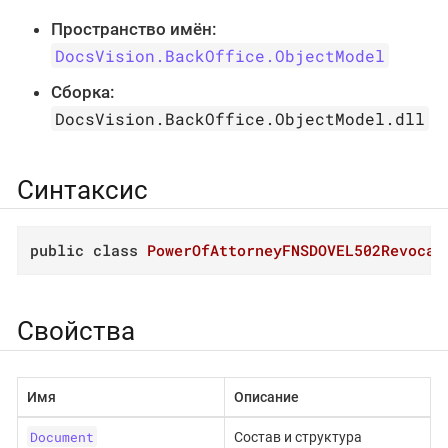
Пространство имён:
DocsVision.BackOffice.ObjectModel
Сборка:
DocsVision.BackOffice.ObjectModel.dll
Синтаксис
public
class
PowerOfAttorneyFNSDOVEL502Revocat
Свойства
Имя
Описание
Document
Состав и структура