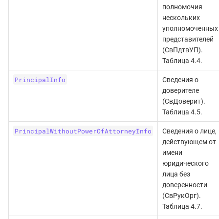
полномочия
нескольких
уполномоченных
представителей
(СвПдтвУП).
Таблица 4.4.
PrincipalInfo
Сведения о
доверителе
(СвДоверит).
Таблица 4.5.
PrincipalWithoutPowerOfAttorneyInfo
Сведения о лице,
действующем от
имени
юридического
лица без
доверенности
(СвРукОрг).
Таблица 4.7.