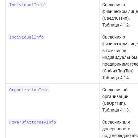
IndividualInfo1
Сведения о
физическом лице
(СведФЛТип).
Таблица 4.12.
IndividualInfo
Сведения о
физическом лице
в том числе
индивидуальном
предпринимател
(СвФизЛицТип).
Таблица 4.14.
OrganizationInfo
Сведения об
организации
(СвОргТип).
Таблица 4.13.
PowerOfAttorneyInfo
Сведения для
доверенности,
подтверждающе