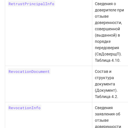
RetrustPrincipalInfo
Сведения о
доверителе при
отзыве
доверенности,
совершенной
(выданной) в
порядке
передоверия
(СвДоверщП).
Таблица 4.10.
RevocationDocument
Состав и
структура
документа
(Документ).
Таблица 4.2.
RevocationInfo
Сведения
заявления об
отзыве
доверенности