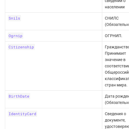
сведений о
населении
Snils
СНИЛС
(Обязательн
Ogrnip
ОГРНИП.
Citizenship
Гражданство
Принимает
значение в
соответстви
Общероссий
классифика
стран мира.
BirthDate
Дата рожде
(Обязательн
IdentityCard
Сведения о
документе,
удостоверя