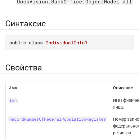
DocsVision.BackOffice.ObjectModel.dll
Синтаксис
public
class
IndividualInfo1
Свойства
Имя
Описание
Inn
ИНН физиче
лица.
RecordNumberOfFederalPopulationRegister
Номер запис
федерально
регистра