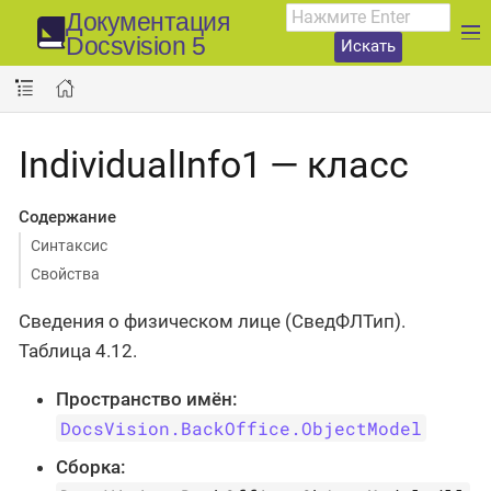
Документация
Docsvision 5
Искать
IndividualInfo1 — класс
Содержание
Синтаксис
Свойства
Сведения о физическом лице (СведФЛТип).
Таблица 4.12.
Пространство имён:
DocsVision.BackOffice.ObjectModel
Сборка: