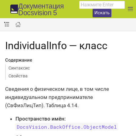
Документация
Docsvision 5
Искать
IndividualInfo — класс
Содержание
Синтаксис
Свойства
Сведения о физическом лице, в том числе
индивидуальном предпринимателе
(СвФизЛицТип). Таблица 4.14.
Пространство имён:
DocsVision.BackOffice.ObjectModel