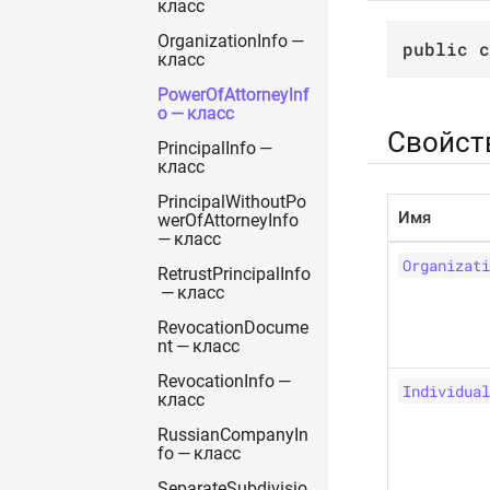
класс
OrganizationInfo —
public
c
класс
PowerOfAttorneyInf
o — класс
Свойст
PrincipalInfo —
класс
PrincipalWithoutPo
Имя
werOfAttorneyInfo
— класс
Organizati
RetrustPrincipalInfo
— класс
RevocationDocume
nt — класс
RevocationInfo —
Individual
класс
RussianCompanyIn
fo — класс
SeparateSubdivisio