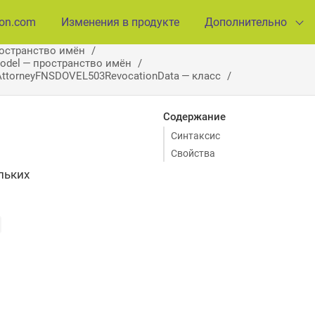
ion.com
Изменения в продукте
Дополнительно
ространство имён
Model — пространство имён
ttorneyFNSDOVEL503RevocationData — класс
Содержание
Синтаксис
Свойства
льких