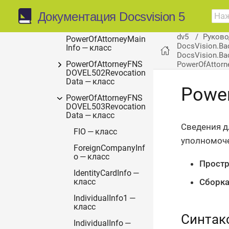
Документация Docsvision 5
PowerOfAttorney —
класс
dv5
Руково
PowerOfAttorneyMain
DocsVision.Ba
Info — класс
DocsVision.Ba
PowerOfAttorn
PowerOfAttorneyFNS
DOVEL502Revocation
Data — класс
Power
PowerOfAttorneyFNS
DOVEL503Revocation
Data — класс
Сведения д
FIO — класс
уполномоче
ForeignCompanyInf
o — класс
Простр
IdentityCardInfo —
Сборка
класс
IndividualInfo1 —
класс
Синтак
IndividualInfo —