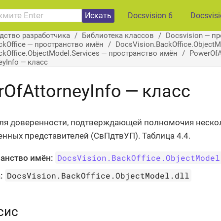
Искать
Docsvision 6
Docsvis
дство разработчика
Библиотека классов
Docsvision — п
ckOffice — пространство имён
DocsVision.BackOffice.Object
ckOffice.ObjectModel.Services — пространство имён
PowerOfA
eyInfo — класс
OfAttorneyInfo — класс
ля доверенности, подтверждающей полномочия неско
нных представителей (СвПдтвУП). Таблица 4.4.
DocsVision.BackOffice.ObjectModel
анство имён:
DocsVision.BackOffice.ObjectModel.dll
:
сис