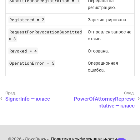
SubmittedForRegistration = 1
Передана на
регистрацию.
Registered = 2
Зарегистрирована.
RequestForRevocationSubmitted
Отправлен запрос на
= 3
отзыв.
Revoked = 4
Отозвана.
OperationError = 5
Операционная
ошибка.
SignerInfo — класс
PowerOfAttorneyReprese
ntative — класс
©2026 «ДоксВижн».
Политика конфиденциальности
.