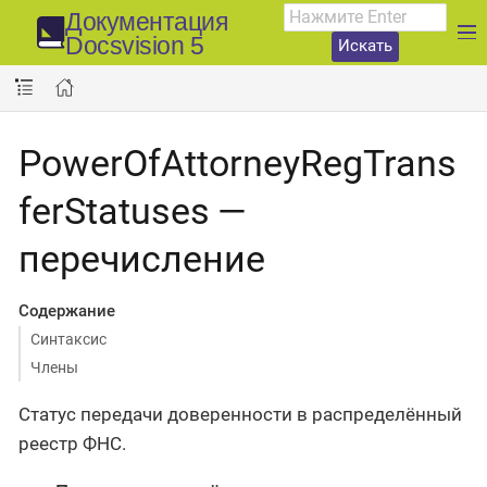
Документация
Docsvision 5
Искать
PowerOfAttorneyRegTrans
ferStatuses —
перечисление
Содержание
Синтаксис
Члены
Статус передачи доверенности в распределённый
реестр ФНС.