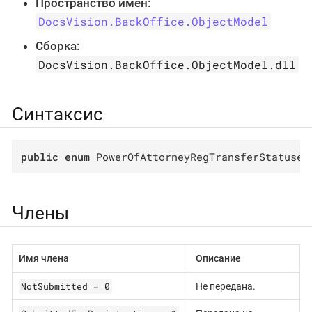
Пространство имён:
DocsVision.BackOffice.ObjectModel
Сборка:
DocsVision.BackOffice.ObjectModel.dll
Синтаксис
public
enum
 PowerOfAttorneyRegTransferStatuses
Члены
Имя члена
Описание
NotSubmitted = 0
Не передана.