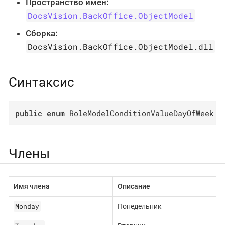
Пространство имён:
DocsVision.BackOffice.ObjectModel
Сборка:
DocsVision.BackOffice.ObjectModel.dll
Синтаксис
public
enum
 RoleModelConditionValueDayOfWeek
Члены
Имя члена
Описание
Monday
Понедельник