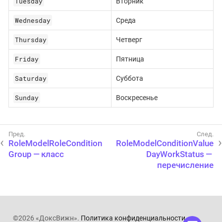
Tuesday
Вторник
Wednesday
Среда
Thursday
Четверг
Friday
Пятница
Saturday
Суббота
Sunday
Воскресенье
RoleModelRoleCondition
RoleModelConditionValue
Group — класс
DayWorkStatus —
перечисление
©2026 «ДоксВижн».
Политика конфиденциальности
.