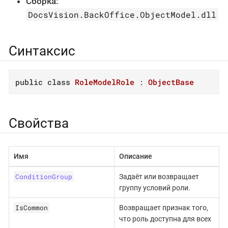
Сборка:
DocsVision.BackOffice.ObjectModel.dll
Синтаксис
public
class
RoleModelRole
 : 
ObjectBase
Свойства
Имя
Описание
ConditionGroup
Задаёт или возвращает
группу условий роли.
IsCommon
Возвращает признак того,
что роль доступна для всех