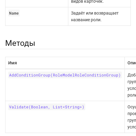
видов карточек.
Name
Задаёт или возвращает
название роли.
Методы
Имя
Опи
AddConditionGroup(RoleModelRoleConditionGroup)
Доб
гру
усл
рол
Validate(Boolean, List<String>)
Осу
про
гру
усл