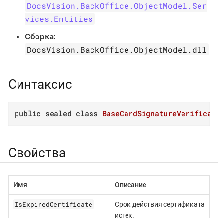
DocsVision.BackOffice.ObjectModel.Ser
vices.Entities
Сборка:
DocsVision.BackOffice.ObjectModel.dll
Синтаксис
public
sealed
class
BaseCardSignatureVerificat
Свойства
Имя
Описание
IsExpiredCertificate
Срок действия сертификата
истек.