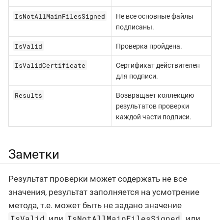
IsNotAllMainFilesSigned
Не все основные файлы
подписаны.
IsValid
Проверка пройдена.
IsValidCertificate
Сертификат действителен
для подписи.
Results
Возвращает коллекцию
результатов проверки
каждой части подписи.
Заметки
Результат проверки может содержать не все
значения, результат заполняется на усмотрение
метода, т.е. может быть не задано значение
IsValid
IsNotAllMainFilesSigned
или
, или