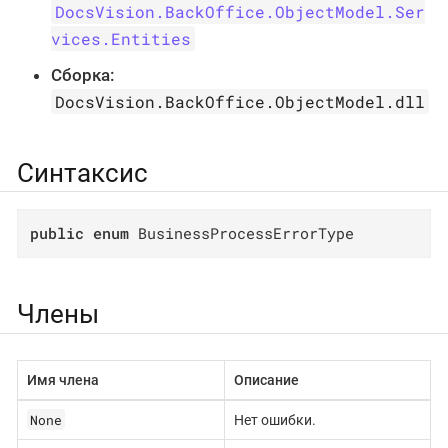
DocsVision.BackOffice.ObjectModel.Ser
vices.Entities
Сборка:
DocsVision.BackOffice.ObjectModel.dll
Синтаксис
public
enum
 BusinessProcessErrorType
Члены
Имя члена
Описание
None
Нет ошибки.