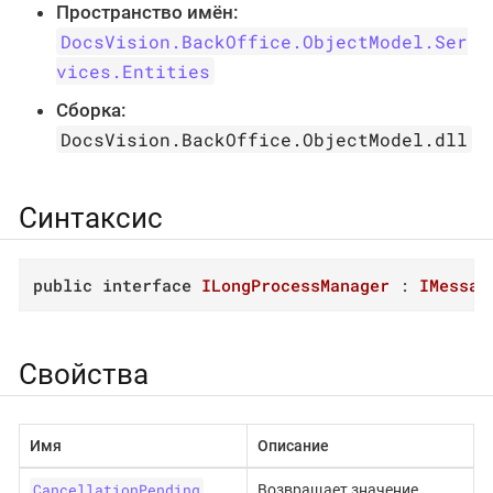
Пространство имён:
DocsVision.BackOffice.ObjectModel.Ser
vices.Entities
Сборка:
DocsVision.BackOffice.ObjectModel.dll
Синтаксис
public
interface
ILongProcessManager
 : 
IMessag
Свойства
Имя
Описание
CancellationPending
Возвращает значение,