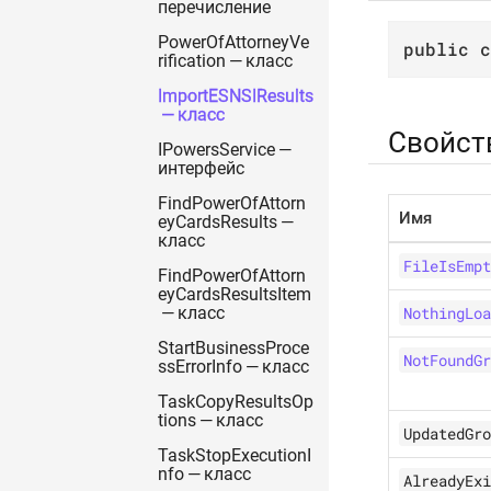
перечисление
PowerOfAttorneyVe
public
c
rification — класс
ImportESNSIResults
— класс
Свойст
IPowersService —
интерфейс
FindPowerOfAttorn
Имя
eyCardsResults —
класс
FileIsEmpt
FindPowerOfAttorn
eyCardsResultsItem
NothingLoa
— класс
StartBusinessProce
NotFoundGr
ssErrorInfo — класс
TaskCopyResultsOp
tions — класс
UpdatedGro
TaskStopExecutionI
nfo — класс
AlreadyExi