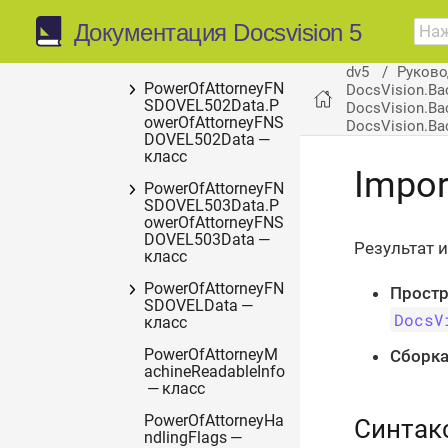
PowerOfAttorneyFN
Документация Docsvision 5
SDOVBBData —
класс
dv5
Руково
PowerOfAttorneyFN
DocsVision.Ba
SDOVEL502Data.P
DocsVision.Ba
owerOfAttorneyFNS
DocsVision.Bac
DOVEL502Data —
класс
Impor
PowerOfAttorneyFN
SDOVEL503Data.P
owerOfAttorneyFNS
DOVEL503Data —
Результат 
класс
PowerOfAttorneyFN
Простр
SDOVELData —
DocsV
класс
Сборка
PowerOfAttorneyM
achineReadableInfo
— класс
PowerOfAttorneyHa
Синтак
ndlingFlags —