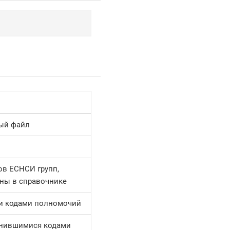
ный файл
ов ЕСНСИ групп,
ны в справочнике
и кодами полномочий
енившимися кодами