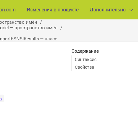
ion.com
Изменения в продукте
Дополнительно
ространство имён
Model — пространство имён
mportESNSIResults — класс
Содержание
Синтаксис
Свойства
s