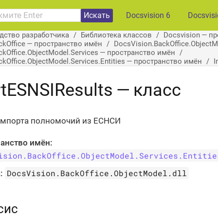
Искать
Docsvision 6
Docsvis
дство разработчика
Библиотека классов
Docsvision — п
ckOffice — пространство имён
DocsVision.BackOffice.Object
ckOffice.ObjectModel.Services — пространство имён
kOffice.ObjectModel.Services.Entities — пространство имён
I
tESNSIResults — класс
импорта полномочий из ЕСНСИ
анство имён:
ision.BackOffice.ObjectModel.Services.Entitie
DocsVision.BackOffice.ObjectModel.dll
:
сис