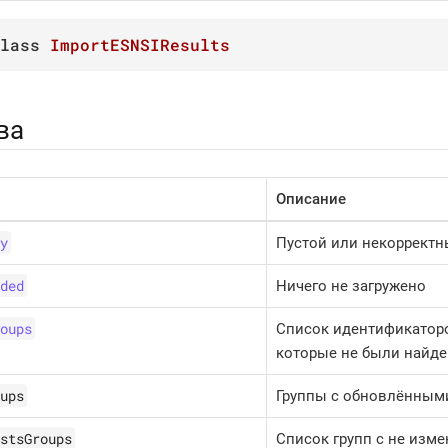
lass
ImportESNSIResults
ва
Описание
y
Пустой или некоррект
ded
Ничего не загружено
oups
Список идентификатор
которые не были найде
ups
Группы с обновлённым
stsGroups
Список групп с не изм