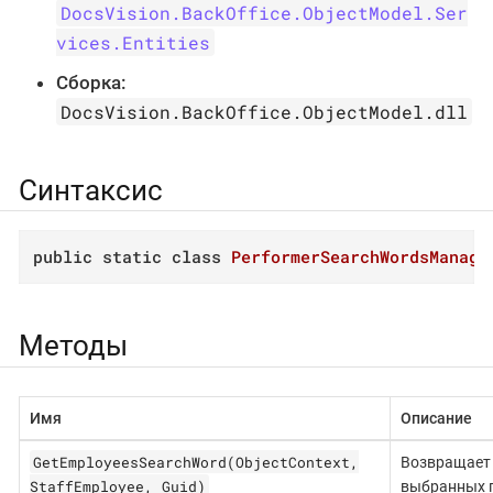
DocsVision.BackOffice.ObjectModel.Ser
vices.Entities
Сборка:
DocsVision.BackOffice.ObjectModel.dll
Синтаксис
public
static
class
PerformerSearchWordsManage
Методы
Имя
Описание
GetEmployeesSearchWord(ObjectContext,
Возвращает 
StaffEmployee, Guid)
выбранных 