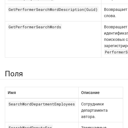
GetPerformerSearchWordDescription(Guid)
Возвращает 
слова.
GetPerformerSearchWords
Возвращает
идентификат
поисковых с
зарегистрир
PerformerS
Поля
Имя
Описание
SearchWordDepartmentEmployees
Сотрудники
департамента
автора.
SearchWordDeputyFor
Замещаемые.