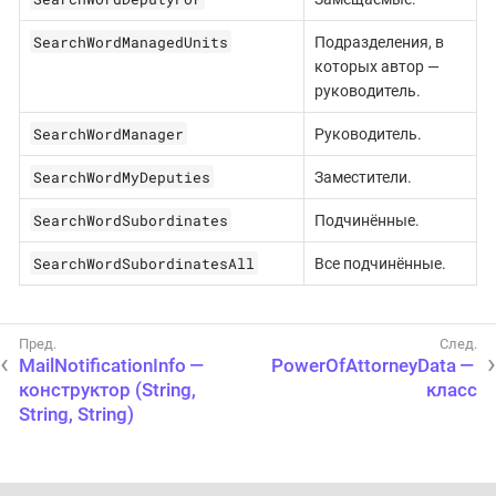
SearchWordManagedUnits
Подразделения, в
которых автор —
руководитель.
SearchWordManager
Руководитель.
SearchWordMyDeputies
Заместители.
SearchWordSubordinates
Подчинённые.
SearchWordSubordinatesAll
Все подчинённые.
MailNotificationInfo —
PowerOfAttorneyData —
конструктор (String,
класс
String, String)