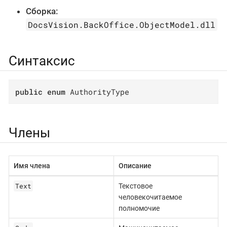
Сборка:
DocsVision.BackOffice.ObjectModel.dll
Синтаксис
public
enum
 AuthorityType
Члены
Имя члена
Описание
Text
Текстовое
человекочитаемое
полномочие