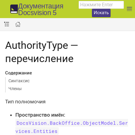
Документация
Docsvision 5
Искать
AuthorityType —
перечисление
Содержание
Синтаксис
Члены
Тип полномочия
Пространство имён:
DocsVision.BackOffice.ObjectModel.Ser
vices.Entities