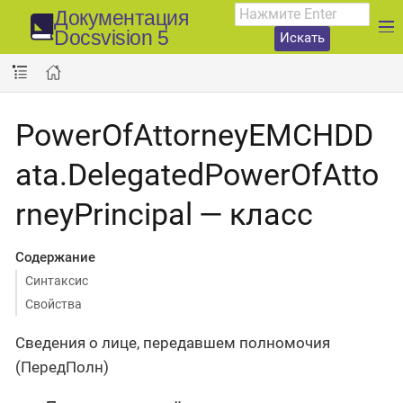
Документация
Docsvision 5
Искать
PowerOfAttorneyEMCHDD
ata.DelegatedPowerOfAtto
rneyPrincipal — класс
Содержание
Синтаксис
Свойства
Сведения о лице, передавшем полномочия
(ПередПолн)