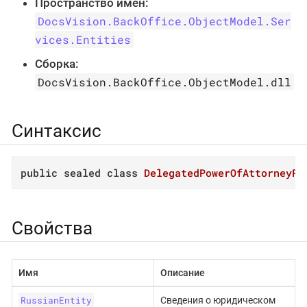
Пространство имён:
DocsVision.BackOffice.ObjectModel.Ser
vices.Entities
Сборка:
DocsVision.BackOffice.ObjectModel.dll
Синтаксис
public
sealed
class
DelegatedPowerOfAttorneyPr
Свойства
Имя
Описание
RussianEntity
Сведения о юридическом