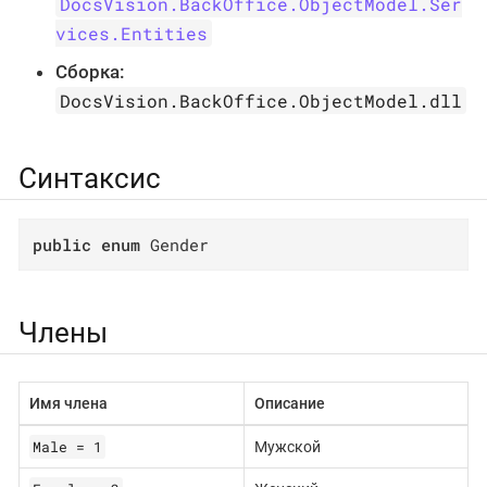
DocsVision.BackOffice.ObjectModel.Ser
vices.Entities
Сборка:
DocsVision.BackOffice.ObjectModel.dll
Синтаксис
public
enum
 Gender
Члены
Имя члена
Описание
Male = 1
Мужской