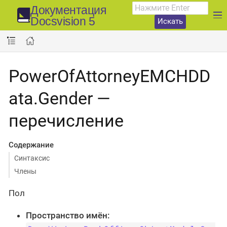
Документация
Docsvision 5
Искать
PowerOfAttorneyEMCHDD
ata.Gender —
перечисление
Содержание
Синтаксис
Члены
Пол
Пространство имён: