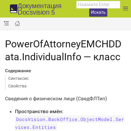
Документация
Docsvision 5
Искать
PowerOfAttorneyEMCHDD
ata.IndividualInfo — класс
Содержание
Синтаксис
Свойства
Сведения о физическом лице (СведФЛТип)
Пространство имён:
DocsVision.BackOffice.ObjectModel.Ser
vices.Entities