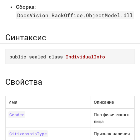
Сборка:
DocsVision.BackOffice.ObjectModel.dll
Синтаксис
public
sealed
class
IndividualInfo
Свойства
Имя
Описание
Gender
Пол физического
лица
CitizenshipType
Признак наличия