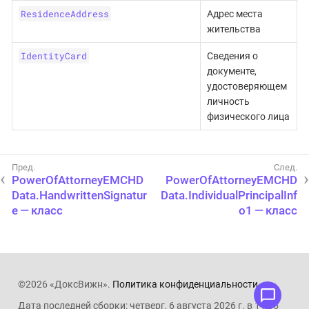
ResidenceAddress
Адрес места
жительства
IdentityCard
Сведения о
документе,
удостоверяющем
личность
физического лица
PowerOfAttorneyEMCHD
PowerOfAttorneyEMCHD
Data.HandwrittenSignatur
Data.IndividualPrincipalInf
e — класс
o1 — класс
©2026 «ДоксВижн».
Политика конфиденциальности
.
Дата последней сборки: четверг, 6 августа 2026 г. в 11:05