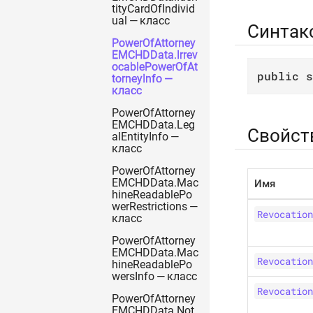
tityCardOfIndivid
ual — класс
Синтак
PowerOfAttorney
EMCHDData.Irrev
ocablePowerOfAt
public
s
torneyInfo —
класс
PowerOfAttorney
EMCHDData.Leg
Свойст
alEntityInfo —
класс
PowerOfAttorney
EMCHDData.Mac
Имя
hineReadablePo
werRestrictions —
Revocation
класс
PowerOfAttorney
EMCHDData.Mac
Revocation
hineReadablePo
wersInfo — класс
Revocation
PowerOfAttorney
EMCHDData.Not