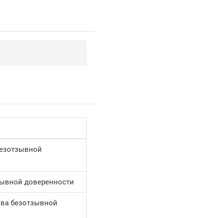
безотзывной
зывной доверенности
ыва безотзывной