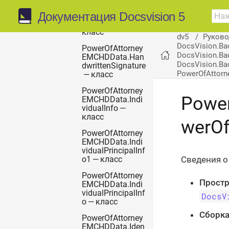
EMCHDData.Fore
Документация Docsvision 5
ignLegalEntityPri
ncipalInfo —
класс
dv5
Руково
DocsVision.Ba
PowerOfAttorney
DocsVision.Ba
EMCHDData.Han
DocsVision.Bac
dwrittenSignature
PowerOfAttorn
— класс
PowerOfAttorney
Power
EMCHDData.Indi
vidualInfo —
класс
werOf
PowerOfAttorney
EMCHDData.Indi
vidualPrincipalInf
Сведения о
o1 — класс
PowerOfAttorney
Простр
EMCHDData.Indi
vidualPrincipalInf
DocsV
o — класс
Сборка
PowerOfAttorney
EMCHDData.Iden