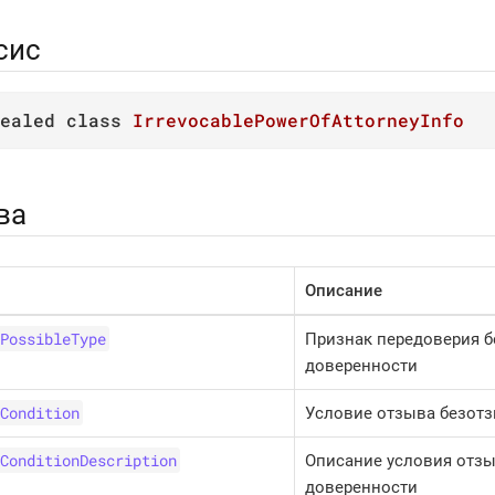
сис
ealed
class
IrrevocablePowerOfAttorneyInfo
ва
Описание
PossibleType
Признак передоверия 
доверенности
Condition
Условие отзыва безот
ConditionDescription
Описание условия отз
доверенности