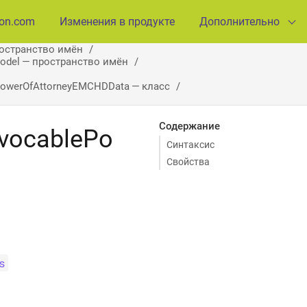
ion.com
Изменения в продукте
Дополнительно
ространство имён
Model — пространство имён
owerOfAttorneyEMCHDData — класс
Содержание
vocablePo
Синтаксис
Свойства
s