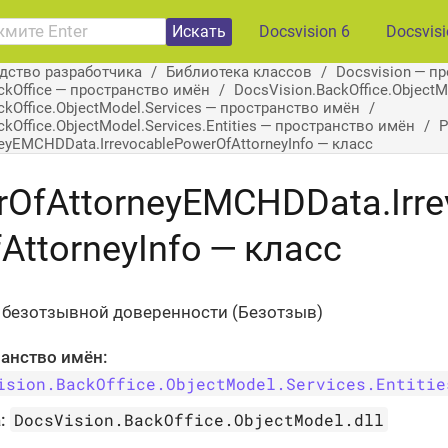
Искать
Docsvision 6
Docsvis
дство разработчика
Библиотека классов
Docsvision — п
ckOffice — пространство имён
DocsVision.BackOffice.Object
ckOffice.ObjectModel.Services — пространство имён
kOffice.ObjectModel.Services.Entities — пространство имён
P
eyEMCHDData.IrrevocablePowerOfAttorneyInfo — класс
OfAttorneyEMCHDData.Irre
AttorneyInfo — класс
 безотзывной доверенности (Безотзыв)
анство имён:
ision.BackOffice.ObjectModel.Services.Entitie
DocsVision.BackOffice.ObjectModel.dll
: