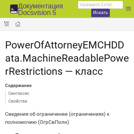
Документация
Docsvision 5
Искать
PowerOfAttorneyEMCHDD
ata.MachineReadablePowe
rRestrictions — класс
Содержание
Синтаксис
Свойства
Сведения об ограничении (ограничениях) к
полномочию (ОгрСвПолн)