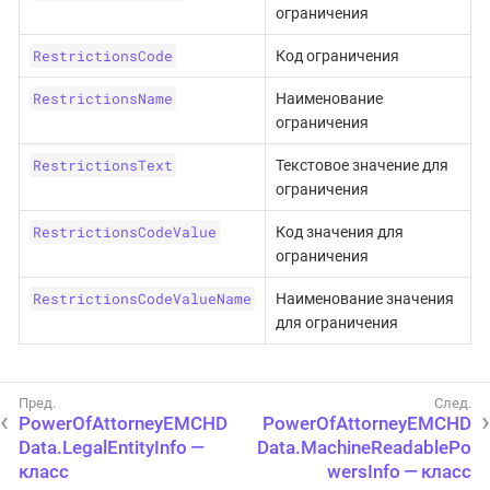
ограничения
RestrictionsCode
Код ограничения
RestrictionsName
Наименование
ограничения
RestrictionsText
Текстовое значение для
ограничения
RestrictionsCodeValue
Код значения для
ограничения
RestrictionsCodeValueName
Наименование значения
для ограничения
PowerOfAttorneyEMCHD
PowerOfAttorneyEMCHD
Data.LegalEntityInfo —
Data.MachineReadablePo
класс
wersInfo — класс