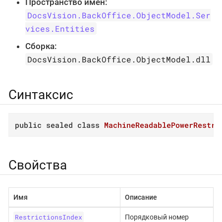
Пространство имён:
DocsVision.BackOffice.ObjectModel.Ser
vices.Entities
Сборка:
DocsVision.BackOffice.ObjectModel.dll
Синтаксис
public
sealed
class
MachineReadablePowerRestri
Свойства
Имя
Описание
RestrictionsIndex
Порядковый номер