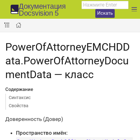
Документация
Docsvision 5
Искать
PowerOfAttorneyEMCHDD
ata.PowerOfAttorneyDocu
mentData — класс
Содержание
Синтаксис
Свойства
Доверенность (Довер)
Пространство имён: