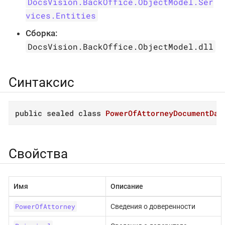
DocsVision.BackOffice.ObjectModel.Ser
vices.Entities
Сборка:
DocsVision.BackOffice.ObjectModel.dll
Синтаксис
public
sealed
class
PowerOfAttorneyDocumentDat
Свойства
Имя
Описание
PowerOfAttorney
Сведения о доверенности