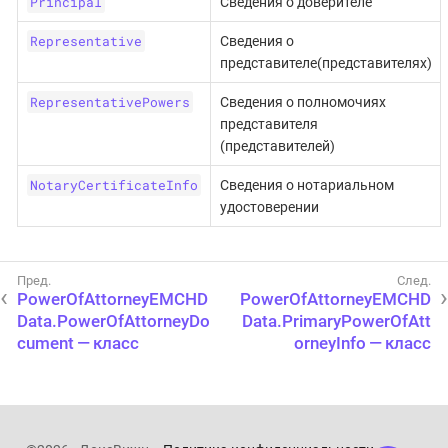
Principal
Сведения о доверителе
Representative
Сведения о
представителе(представителях)
RepresentativePowers
Сведения о полномочиях
представителя
(представителей)
NotaryCertificateInfo
Сведения о нотариальном
удостоверении
PowerOfAttorneyEMCHD
PowerOfAttorneyEMCHD
Data.PowerOfAttorneyDo
Data.PrimaryPowerOfAtt
cument — класс
orneyInfo — класс