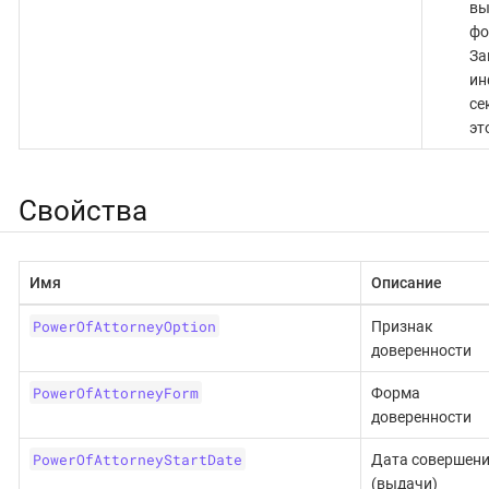
вы
фо
За
ин
се
эт
Свойства
Имя
Описание
PowerOfAttorneyOption
Признак
доверенности
PowerOfAttorneyForm
Форма
доверенности
PowerOfAttorneyStartDate
Дата совершен
(выдачи)