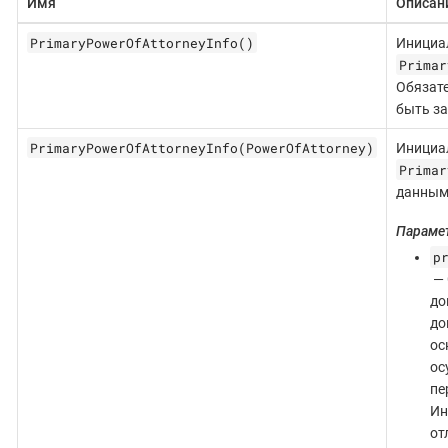
Имя
Описан
PrimaryPowerOfAttorneyInfo()
Инициа
Primar
Обязат
быть з
PrimaryPowerOfAttorneyInfo(PowerOfAttorney)
Инициа
Primar
данным
Параме
p
— 
до
до
ос
ос
пе
Ин
от