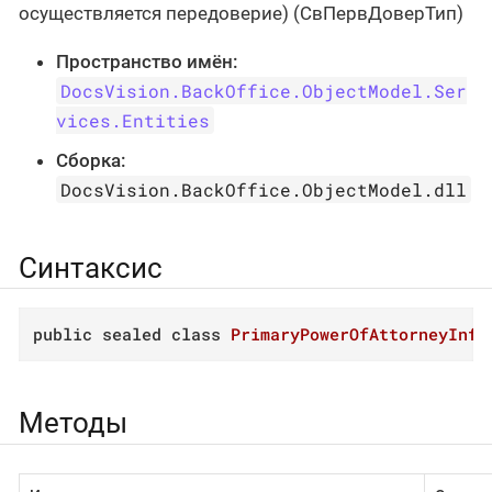
осуществляется передоверие) (СвПервДоверТип)
Пространство имён:
DocsVision.BackOffice.ObjectModel.Ser
vices.Entities
Сборка:
DocsVision.BackOffice.ObjectModel.dll
Синтаксис
public
sealed
class
PrimaryPowerOfAttorneyInfo
Методы