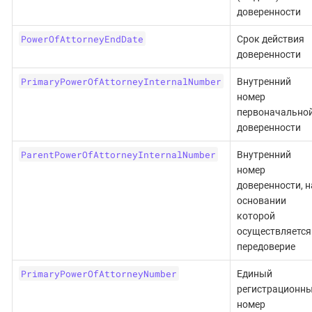
доверенности
PowerOfAttorneyEndDate
Срок действия
доверенности
PrimaryPowerOfAttorneyInternalNumber
Внутренний
номер
первоначально
доверенности
ParentPowerOfAttorneyInternalNumber
Внутренний
номер
доверенности, н
основании
которой
осуществляется
передоверие
PrimaryPowerOfAttorneyNumber
Единый
регистрационн
номер