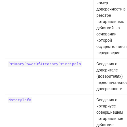
номер
доверенности в
реестре
нотариальных
действий, на
основании
которой
осуществляется
передоверие
PrimaryPowerOfAttorneyPrincipals
Сведения о
доверителе
(доверителях)
первоначально
доверенности
NotaryInfo
Сведения о
нотариусе,
совершившем
нотариальное
действие