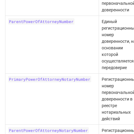
первоначально
доверенности
ParentPowerOfAttorneyNumber
Единый
регистрационн
номер
доверенности, н
основании
которой
осуществляется
передоверие
PrimaryPowerOfAttorneyNotaryNumber
Регистрационн
номер
первоначально
доверенности в
реестре
нотариальных
действий
ParentPowerOfAttorneyNotaryNumber
Регистрационн