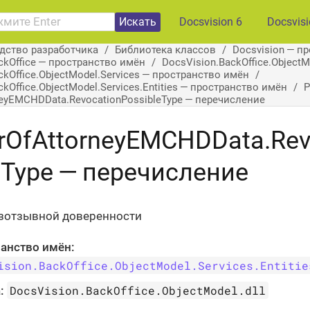
Искать
Docsvision 6
Docsvis
дство разработчика
Библиотека классов
Docsvision — п
ckOffice — пространство имён
DocsVision.BackOffice.Object
ckOffice.ObjectModel.Services — пространство имён
kOffice.ObjectModel.Services.Entities — пространство имён
P
eyEMCHDData.RevocationPossibleType — перечисление
rOfAttorneyEMCHDData.Rev
eType — перечисление
зотзывной доверенности
анство имён:
ision.BackOffice.ObjectModel.Services.Entitie
DocsVision.BackOffice.ObjectModel.dll
: