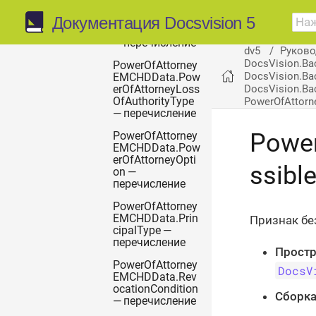
PowerOfAttorney
EMCHDData.Pow
Документация Docsvision 5
erOfAttorneyKind
— перечисление
dv5
Руково
DocsVision.Ba
PowerOfAttorney
DocsVision.Ba
EMCHDData.Pow
DocsVision.Bac
erOfAttorneyLoss
PowerOfAttorn
OfAuthorityType
— перечисление
Powe
PowerOfAttorney
EMCHDData.Pow
erOfAttorneyOpti
ssibl
on —
перечисление
PowerOfAttorney
EMCHDData.Prin
Признак бе
cipalType —
перечисление
Простр
PowerOfAttorney
DocsV
EMCHDData.Rev
ocationCondition
Сборка
— перечисление