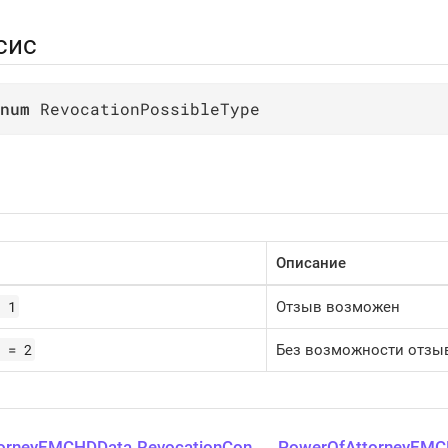
сис
num
 RevocationPossibleType
Описание
 1
Отзыв возможен
 = 2
Без возможности отзы
orneyEMCHDData.RevocationCon
PowerOfAttorneyEMCH