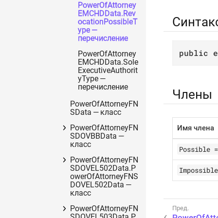
PowerOfAttorney
EMCHDData.Rev
Синтак
ocationPossibleT
ype —
перечисление
public
e
PowerOfAttorney
EMCHDData.Sole
ExecutiveAuthorit
yType —
перечисление
Члены
PowerOfAttorneyFN
SData — класс
PowerOfAttorneyFN
Имя члена
SDOVBBData —
класс
Possible =
PowerOfAttorneyFN
SDOVEL502Data.P
Impossible
owerOfAttorneyFNS
DOVEL502Data —
класс
PowerOfAttorneyFN
SDOVEL503Data.P
PowerOfAtt