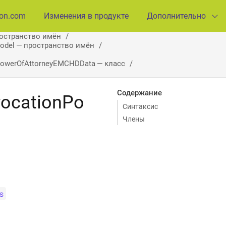
ion.com
Изменения в продукте
Дополнительно
ространство имён
Model — пространство имён
owerOfAttorneyEMCHDData — класс
Содержание
ocationPo
Синтаксис
Члены
s