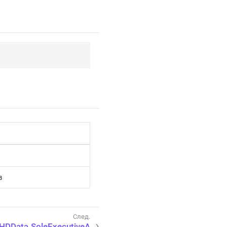
в
DData.SoleExecutiveA