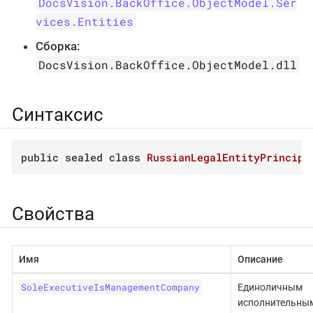
DocsVision.BackOffice.ObjectModel.Ser
vices.Entities
Сборка:
DocsVision.BackOffice.ObjectModel.dll
Синтаксис
public
sealed
class
RussianLegalEntityPrincipa
Свойства
Имя
Описание
SoleExecutiveIsManagementCompany
Единоличным
исполнительны