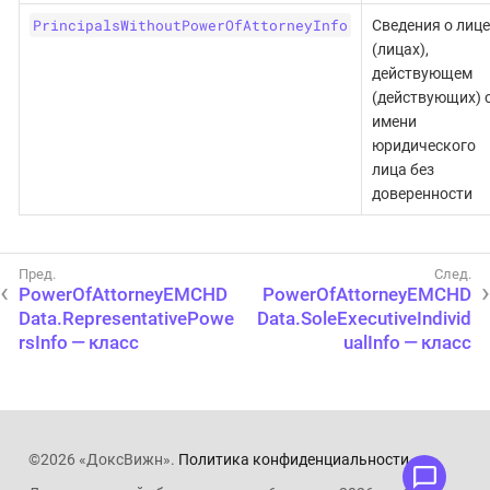
PrincipalsWithoutPowerOfAttorneyInfo
Сведения о лице
(лицах),
действующем
(действующих) 
имени
юридического
лица без
доверенности
PowerOfAttorneyEMCHD
PowerOfAttorneyEMCHD
Data.RepresentativePowe
Data.SoleExecutiveIndivid
rsInfo — класс
ualInfo — класс
©2026 «ДоксВижн».
Политика конфиденциальности
.