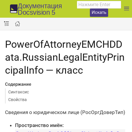
Документация
Docsvision 5
Искать
PowerOfAttorneyEMCHDD
ata.RussianLegalEntityPrin
cipalInfo — класс
Содержание
Синтаксис
Свойства
Сведения о юридическом лице (РосОргДоверТип)
Пространство имён: