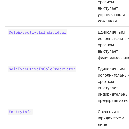
органом
выступает
управляющая
компания
SoleExecutiveIsIndividual
Единоличным
исполнительны
органом
выступает
физическое лиц
SoleExecutiveIsSoleProprietor
Единоличным
исполнительны
органом
выступает
индивидуальны
предпринимате
EntityInfo
Сведения о
юридическом
лице