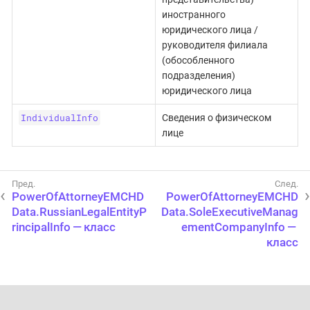
иностранного
юридического лица /
руководителя филиала
(обособленного
подразделения)
юридического лица
IndividualInfo
Сведения о физическом
лице
PowerOfAttorneyEMCHD
PowerOfAttorneyEMCHD
Data.RussianLegalEntityP
Data.SoleExecutiveManag
rincipalInfo — класс
ementCompanyInfo —
класс