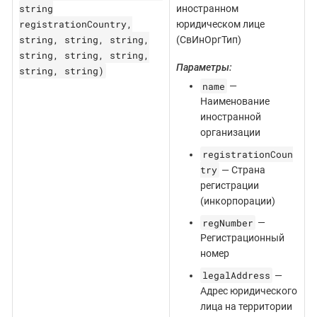
string
иностранном
registrationCountry,
юридическом лице
string, string, string,
(СвИнОргТип)
string, string, string,
Параметры:
string, string)
name
—
Наименование
иностранной
организации
registrationCoun
try
— Страна
регистрации
(инкорпорации)
regNumber
—
Регистрационный
номер
legalAddress
—
Адрес юридического
лица на территории