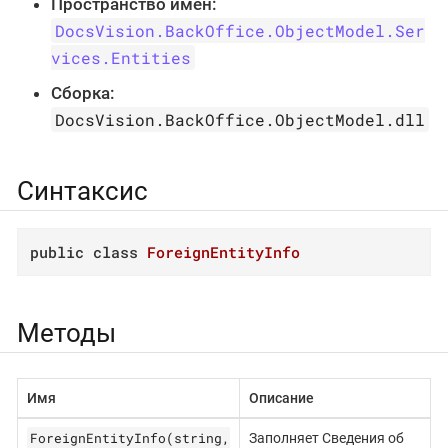
Пространство имён:
DocsVision.BackOffice.ObjectModel.Ser
vices.Entities
Сборка:
DocsVision.BackOffice.ObjectModel.dll
Синтаксис
public
class
ForeignEntityInfo
Методы
Имя
Описание
ForeignEntityInfo(string,
Заполняет Сведения об