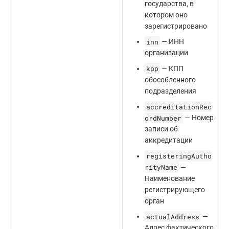
государства, в
котором оно
зарегистрировано
inn
— ИНН
организации
kpp
— КПП
обособленного
подразделения
accreditationRec
ordNumber
— Номер
записи об
аккредитации
registeringAutho
rityName
—
Наименование
регистрирующего
орган
actualAddress
—
Адрес фактического