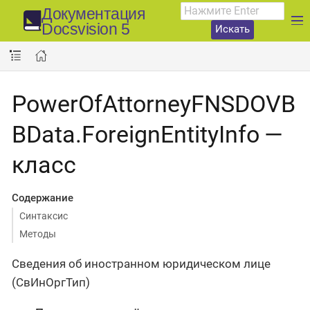
Документация
Docsvision 5
Искать
PowerOfAttorneyFNSDOVB
BData.ForeignEntityInfo —
класс
Содержание
Синтаксис
Методы
Сведения об иностранном юридическом лице
(СвИнОргТип)