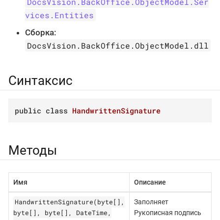
DocsVision.BackOffice.ObjectModel.Ser
vices.Entities
Сборка:
DocsVision.BackOffice.ObjectModel.dll
Синтаксис
public
class
HandwrittenSignature
Методы
Имя
Описание
HandwrittenSignature(byte[],
Заполняет
byte[], byte[], DateTime,
Рукописная подпись