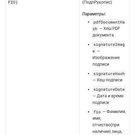
FIO)
(ПодпРукопис)
Параметры:
pdfDocumentHa
sh
— Хеш PDF
документа
signatureImag
e
—
Изображение
подписи
signatureHash
— Хеш подписи
signatureDate
— Дата и время
подписи
fio
— Фамилия,
имя,
отчество(при
наличии) лица,