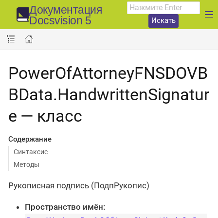
Документация
Docsvision 5
Искать
PowerOfAttorneyFNSDOVB
BData.HandwrittenSignatur
e — класс
Содержание
Синтаксис
Методы
Рукописная подпись (ПодпРукопис)
Пространство имён: