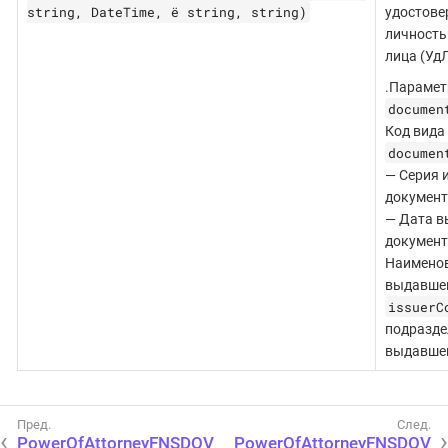
string, DateTime, ё string, string)
удостов
личность
лица (Уд
.Парамет
documen
Код вида
documen
— Серия 
документ
— Дата в
документ
Наименов
выдавшег
issuerC
подразде
выдавшег
PowerOfAttorneyFNSDOV
PowerOfAttorneyFNSDOV