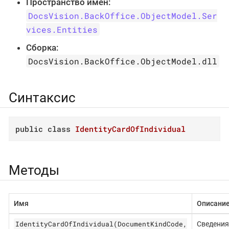
Пространство имён:
DocsVision.BackOffice.ObjectModel.Ser
vices.Entities
Сборка:
DocsVision.BackOffice.ObjectModel.dll
Синтаксис
public
class
IdentityCardOfIndividual
Методы
Имя
Описани
IdentityCardOfIndividual(DocumentKindCode,
Сведения