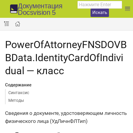
Документация
Docsvision 5
Искать
PowerOfAttorneyFNSDOVB
BData.IdentityCardOfIndivi
dual — класс
Содержание
Синтаксис
Методы
Сведения о документе, удостоверяющем личность
физического лица (УдЛичнФЛТип)