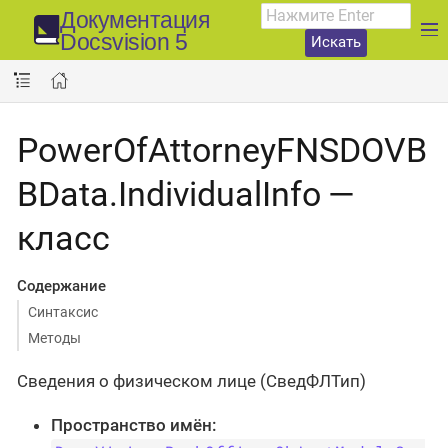
Документация
Docsvision 5
Искать
PowerOfAttorneyFNSDOVB
BData.IndividualInfo —
класс
Содержание
Синтаксис
Методы
Сведения о физическом лице (СведФЛТип)
Пространство имён: