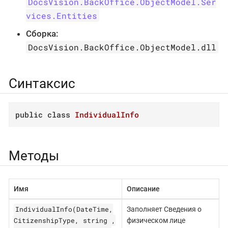
DocsVision.BackOffice.ObjectModel.Ser
vices.Entities
Сборка:
DocsVision.BackOffice.ObjectModel.dll
Синтаксис
public
class
IndividualInfo
Методы
Имя
Описание
IndividualInfo(DateTime,
Заполняет Сведения о
CitizenshipType, string ,
физическом лице