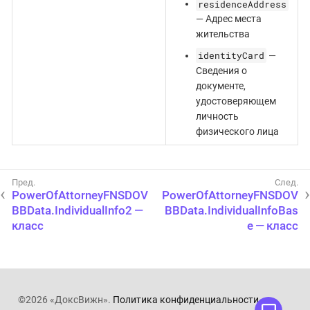
residenceAddress
— Адрес места
жительства
identityCard
—
Сведения о
документе,
удостоверяющем
личность
физического лица
PowerOfAttorneyFNSDOV
PowerOfAttorneyFNSDOV
BBData.IndividualInfo2 —
BBData.IndividualInfoBas
класс
e — класс
©2026 «ДоксВижн».
Политика конфиденциальности
.