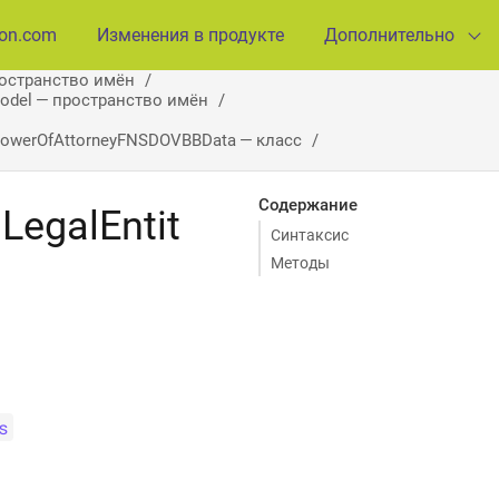
ion.com
Изменения в продукте
Дополнительно
ространство имён
Model — пространство имён
owerOfAttorneyFNSDOVBBData — класс
Содержание
egalEntit
Синтаксис
Методы
s