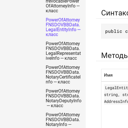
rrevocablePower
OfAttorneyInfo —
класс
Синтак
PowerOfAttorney
FNSDOVBBData.
LegalEntityInfo —
public
c
класс
PowerOfAttorney
FNSDOVBBData.
LegalRepresentat
Метод
iveInfo — класс
PowerOfAttorney
FNSDOVBBData.
Имя
NotaryCertificateI
nfo — класс
LegalEntit
PowerOfAttorney
string, st
FNSDOVBBData.
NotaryDeputyInfo
AddressInf
— класс
PowerOfAttorney
FNSDOVBBData.
NotaryInfo —