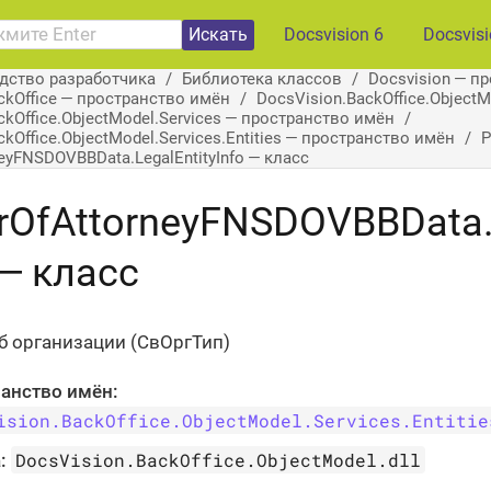
Искать
Docsvision 6
Docsvis
дство разработчика
Библиотека классов
Docsvision — п
ckOffice — пространство имён
DocsVision.BackOffice.Object
ckOffice.ObjectModel.Services — пространство имён
kOffice.ObjectModel.Services.Entities — пространство имён
P
eyFNSDOVBBData.LegalEntityInfo — класс
OfAttorneyFNSDOVBBData.L
 — класс
б организации (СвОргТип)
анство имён:
ision.BackOffice.ObjectModel.Services.Entitie
DocsVision.BackOffice.ObjectModel.dll
: