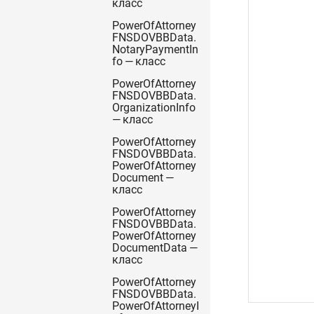
класс
PowerOfAttorney
FNSDOVBBData.
NotaryPaymentIn
fo — класс
PowerOfAttorney
FNSDOVBBData.
OrganizationInfo
— класс
PowerOfAttorney
FNSDOVBBData.
PowerOfAttorney
Document —
класс
PowerOfAttorney
FNSDOVBBData.
PowerOfAttorney
DocumentData —
класс
PowerOfAttorney
FNSDOVBBData.
PowerOfAttorneyI