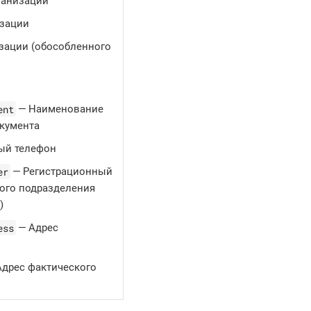
ганизации
зации
зации (обособленного
ent
— Наименование
окумента
ый телефон
er
— Регистрационный
ого подразделения
)
ess
— Адрес
дрес фактического