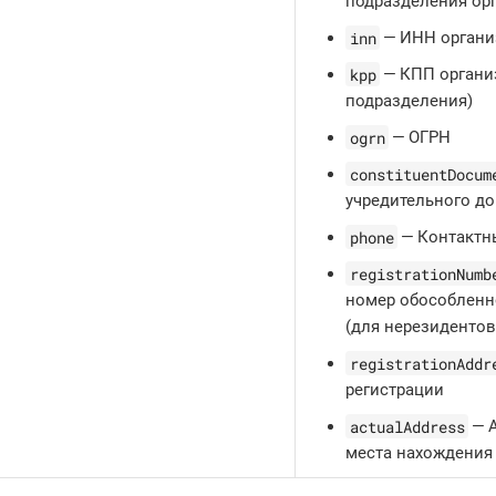
подразделения ор
inn
— ИНН органи
kpp
— КПП органи
подразделения)
ogrn
— ОГРН
constituentDocum
учредительного д
phone
— Контактн
registrationNumb
номер обособленн
(для нерезидентов
registrationAddr
регистрации
actualAddress
— А
места нахождения