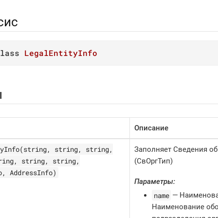
сис
lass
LegalEntityInfo
ы
Описание
yInfo(string, string, string,
Заполняет Сведения об
ring, string, string,
(СвОргТип)
o, AddressInfo)
Параметры:
name
— Наименова
Наименование об