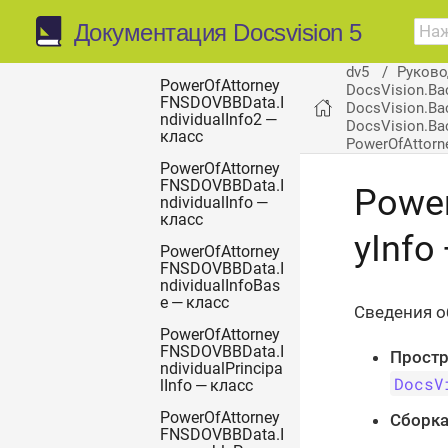
PowerOfAttorney
FNSDOVBBData.I
Документация Docsvision 5
ndividualInfo1 —
класс
dv5
Руково
PowerOfAttorney
DocsVision.Ba
FNSDOVBBData.I
DocsVision.Ba
ndividualInfo2 —
DocsVision.Bac
класс
PowerOfAttorn
PowerOfAttorney
FNSDOVBBData.I
Power
ndividualInfo —
класс
yInfo
PowerOfAttorney
FNSDOVBBData.I
ndividualInfoBas
e — класс
Сведения о
PowerOfAttorney
FNSDOVBBData.I
Простр
ndividualPrincipa
DocsV
lInfo — класс
PowerOfAttorney
Сборка
FNSDOVBBData.I