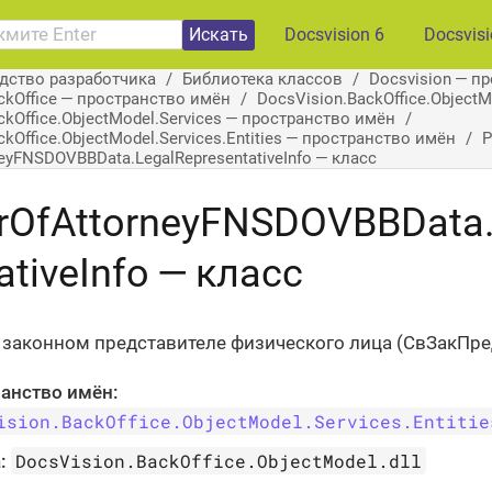
Искать
Docsvision 6
Docsvis
дство разработчика
Библиотека классов
Docsvision — п
ckOffice — пространство имён
DocsVision.BackOffice.Object
ckOffice.ObjectModel.Services — пространство имён
kOffice.ObjectModel.Services.Entities — пространство имён
P
eyFNSDOVBBData.LegalRepresentativeInfo — класс
rOfAttorneyFNSDOVBBData.
ativeInfo — класс
 законном представителе физического лица (СвЗакПре
анство имён:
ision.BackOffice.ObjectModel.Services.Entitie
DocsVision.BackOffice.ObjectModel.dll
: