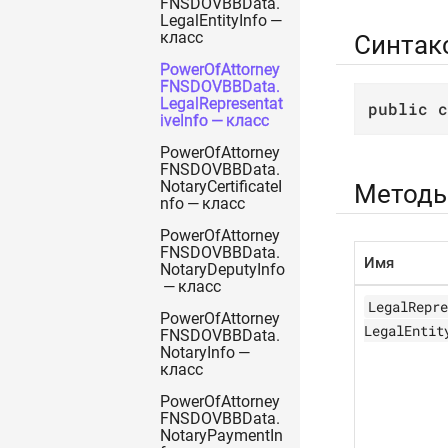
FNSDOVBBData.
LegalEntityInfo —
класс
Синтак
PowerOfAttorney
FNSDOVBBData.
LegalRepresentat
public
c
iveInfo — класс
PowerOfAttorney
FNSDOVBBData.
NotaryCertificateI
Метод
nfo — класс
PowerOfAttorney
FNSDOVBBData.
Имя
NotaryDeputyInfo
— класс
LegalRepre
PowerOfAttorney
LegalEntit
FNSDOVBBData.
NotaryInfo —
класс
PowerOfAttorney
FNSDOVBBData.
NotaryPaymentIn