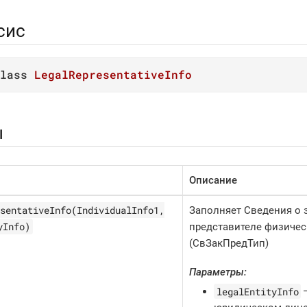
сис
lass
LegalRepresentativeInfo
ы
Описание
sentativeInfo(IndividualInfo1,
Заполняет Сведения о
yInfo)
представителе физичес
(СвЗакПредТип)
Параметры:
legalEntityInfo
—