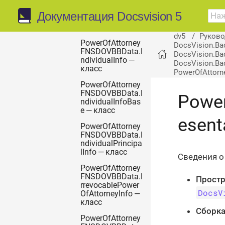
PowerOfAttorney
FNSDOVBBData.I
Документация Docsvision 5
ndividualInfo2 —
класс
dv5
Руково
PowerOfAttorney
DocsVision.Ba
FNSDOVBBData.I
DocsVision.Ba
ndividualInfo —
DocsVision.Bac
класс
PowerOfAttorn
PowerOfAttorney
FNSDOVBBData.I
Powe
ndividualInfoBas
e — класс
esent
PowerOfAttorney
FNSDOVBBData.I
ndividualPrincipa
lInfo — класс
Сведения о
PowerOfAttorney
FNSDOVBBData.I
Простр
rrevocablePower
DocsV
OfAttorneyInfo —
класс
Сборка
PowerOfAttorney