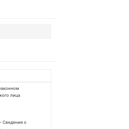
 законном
кого лица
 Сведения о