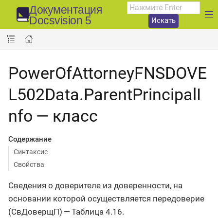
Документация
Docsvision 5
Искать
PowerOfAttorneyFNSDOVE
L502Data.ParentPrincipalI
nfo — класс
Содержание
Синтаксис
Свойства
Сведения о доверителе из доверенности, на
основании которой осуществляется передоверие
(СвДоверщП) — Таблица 4.16.