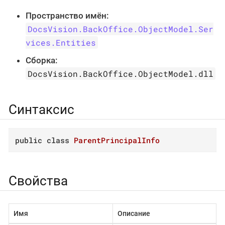
Пространство имён:
DocsVision.BackOffice.ObjectModel.Ser
vices.Entities
Сборка:
DocsVision.BackOffice.ObjectModel.dll
Синтаксис
public
class
ParentPrincipalInfo
Свойства
Имя
Описание