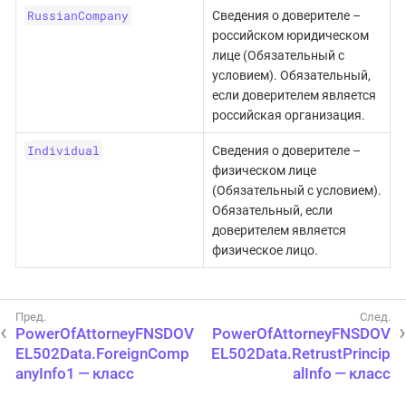
RussianCompany
Сведения о доверителе –
российском юридическом
лице (Обязательный с
условием). Обязательный,
если доверителем является
российская организация.
Individual
Сведения о доверителе –
физическом лице
(Обязательный с условием).
Обязательный, если
доверителем является
физическое лицо.
PowerOfAttorneyFNSDOV
PowerOfAttorneyFNSDOV
EL502Data.ForeignComp
EL502Data.RetrustPrincip
anyInfo1 — класс
alInfo — класс