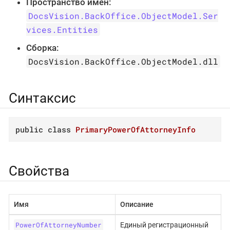
Пространство имён:
DocsVision.BackOffice.ObjectModel.Ser
vices.Entities
Сборка:
DocsVision.BackOffice.ObjectModel.dll
Синтаксис
public
class
PrimaryPowerOfAttorneyInfo
Свойства
Имя
Описание
PowerOfAttorneyNumber
Единый регистрационный