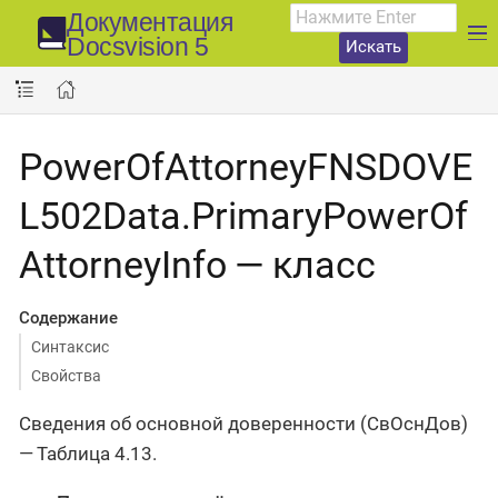
Документация
Docsvision 5
Искать
PowerOfAttorneyFNSDOVE
L502Data.PrimaryPowerOf
AttorneyInfo — класс
Содержание
Синтаксис
Свойства
Сведения об основной доверенности (СвОснДов)
— Таблица 4.13.